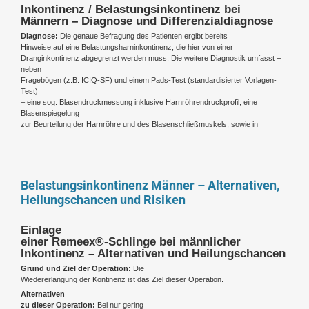
Inkontinenz / Belastungsinkontinenz bei
Männern – Diagnose und Differenzialdiagnose
Diagnose:
Die genaue Befragung des Patienten ergibt bereits
Hinweise auf eine Belastungsharninkontinenz, die hier von einer
Dranginkontinenz abgegrenzt werden muss. Die weitere Diagnostik umfasst –
neben
Fragebögen (z.B. ICIQ-SF) und einem Pads-Test (standardisierter Vorlagen-
Test)
– eine sog. Blasendruckmessung inklusive Harnröhrendruckprofil, eine
Blasenspiegelung
zur Beurteilung der Harnröhre und des Blasenschließmuskels, sowie in
Belastungsinkontinenz Männer – Alternativen,
Heilungschancen und Risiken
Einlage
einer Remeex®-Schlinge bei männlicher
Inkontinenz – Alternativen und Heilungschancen
Grund und Ziel der Operation:
Die
Wiedererlangung der Kontinenz ist das Ziel dieser Operation.
Alternativen
zu dieser Operation:
Bei nur gering