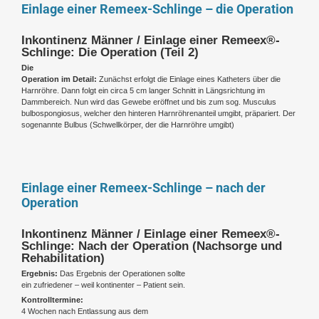
Einlage einer Remeex-Schlinge – die Operation
Inkontinenz Männer / Einlage einer Remeex®-
Schlinge: Die Operation (Teil 2)
Die
Operation im Detail:
Zunächst erfolgt die Einlage eines Katheters über die
Harnröhre. Dann folgt ein circa 5 cm langer Schnitt in Längsrichtung im
Dammbereich. Nun wird das Gewebe eröffnet und bis zum sog. Musculus
bulbospongiosus, welcher den hinteren Harnröhrenanteil umgibt, präpariert. Der
sogenannte Bulbus (Schwellkörper, der die Harnröhre umgibt)
Einlage einer Remeex-Schlinge – nach der
Operation
Inkontinenz Männer / Einlage einer Remeex®-
Schlinge: Nach der Operation (Nachsorge und
Rehabilitation)
Ergebnis:
Das Ergebnis der Operationen sollte
ein zufriedener – weil kontinenter – Patient sein.
Kontrolltermine:
4 Wochen nach Entlassung aus dem