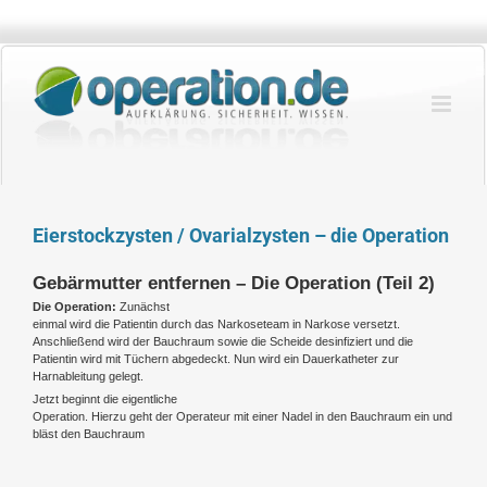
Zum
Inhalt
springen
Eierstockzysten / Ovarialzysten – die Operation
Gebärmutter entfernen – Die Operation (Teil 2)
Die Operation:
Zunächst
einmal wird die Patientin durch das Narkoseteam in Narkose versetzt.
Anschließend wird der Bauchraum sowie die Scheide desinfiziert und die
Patientin wird mit Tüchern abgedeckt. Nun wird ein Dauerkatheter zur
Harnableitung gelegt.
Jetzt beginnt die eigentliche
Operation. Hierzu geht der Operateur mit einer Nadel in den Bauchraum ein und
bläst den Bauchraum