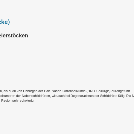
cke)
Eierstöcken
n, als auch von Chirurgen der Hals-Nasen-Ohrenheilkunde (HNO-Chirurgie) durchgeführt.
elltumoren der Nebenschilddrüsen, wie auch bei Degenerationen der Schilddrüse fällig. Die 
 Region sehr schwierig.