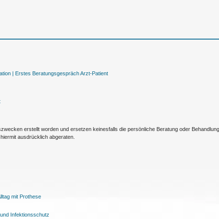
tion |
Erstes Beratungsgespräch Arzt-Patient
t
nszwecken erstellt worden und ersetzen keinesfalls die persönliche Beratung oder Behandlu
hiermit ausdrücklich abgeraten.
ltag mit Prothese
und Infektionsschutz