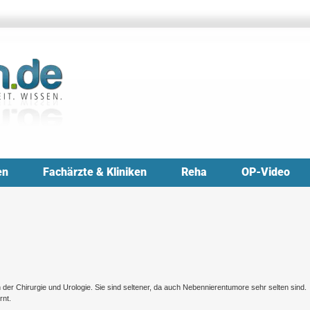
en
Fachärzte & Kliniken
Reha
OP-Video
h der Chirurgie und Urologie. Sie sind seltener, da auch Nebennierentumore sehr selten sind.
rnt.