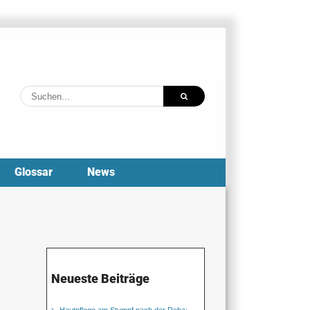
Suche
nach:
Glossar
News
Neueste Beiträge
Hautpflege am Stumpf nach der Reha: