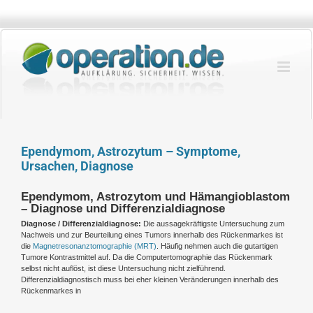
Zum
Inhalt
springen
Ependymom, Astrozytum – Symptome,
Ursachen, Diagnose
Ependymom, Astrozytom und Hämangioblastom
– Diagnose und Differenzialdiagnose
Diagnose / Differenzialdiagnose:
Die aussagekräftigste Untersuchung zum
Nachweis und zur Beurteilung eines Tumors innerhalb des Rückenmarkes ist
die
Magnetresonanztomographie (MRT)
. Häufig nehmen auch die gutartigen
Tumore Kontrastmittel auf. Da die Computertomographie das Rückenmark
selbst nicht auflöst, ist diese Untersuchung nicht zielführend.
Differenzialdiagnostisch muss bei eher kleinen Veränderungen innerhalb des
Rückenmarkes in