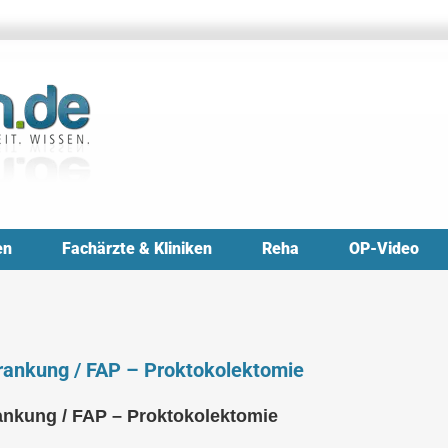
en
Fachärzte & Kliniken
Reha
OP-Video
krankung / FAP – Proktokolektomie
rankung / FAP – Proktokolektomie