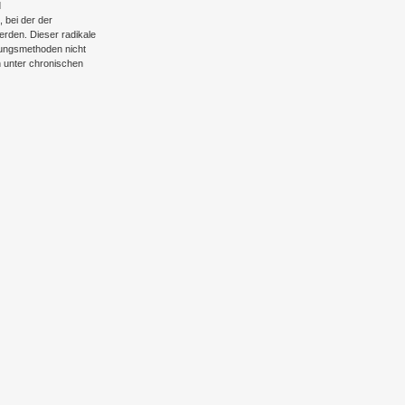
d
, bei der der
rden. Dieser radikale
lungsmethoden nicht
n unter chronischen