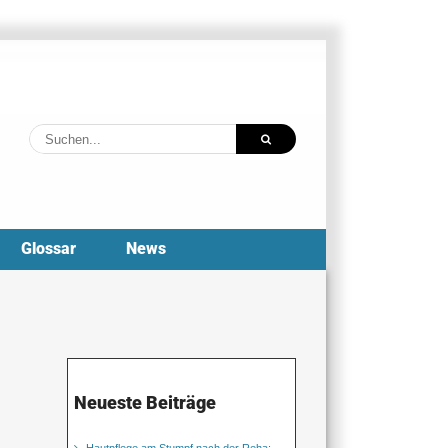
Suche
nach:
Glossar
News
Neueste Beiträge
Hautpflege am Stumpf nach der Reha: