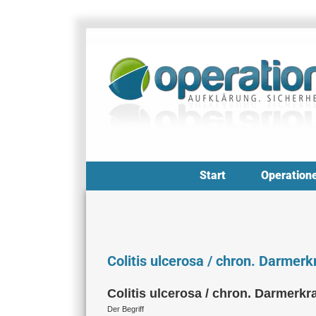
Zum
Inhalt
springen
Start
Operation
Colitis ulcerosa / chron. Darmer
Colitis ulcerosa / chron. Darmerk
Der Begriff