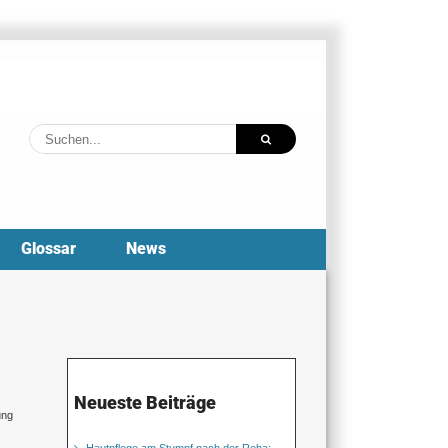
Suche
nach:
Glossar
News
Neueste Beiträge
ung
Hautpflege am Stumpf nach der Reha: