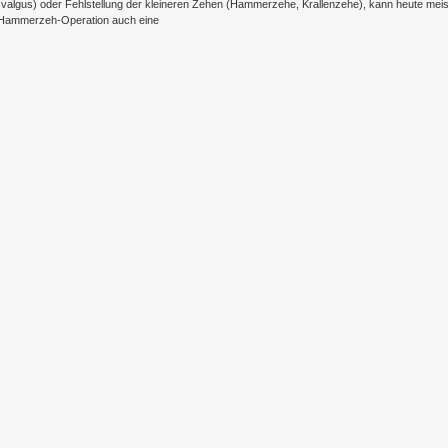
x valgus) oder Fehlstellung der kleineren Zehen (Hammerzehe, Krallenzehe), kann heute mei
ie Hammerzeh-Operation auch eine