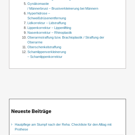
Gynäkomastie
/ Männerbrust – Brustverkleinerung bei Männern
Hyperhidrose –
Schweißdrüsenentfernung
Lidkorrektur – Lidstraffung
Lippenkorrektur – Lippenlifting
Nasenkorrektur – Rhinoplastik
Oberarmstraffung bzw. Brachioplastik / Straffung der
Oberarme
Oberschenkelstraffung
Schamlippenverkleinerung
– Schamlippenkorrektur
Neueste Beiträge
Hautpflege am Stumpf nach der Reha: Checkliste für den Alltag mit
Prothese