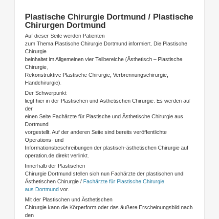
Plastische Chirurgie Dortmund / Plastische
Chirurgen Dortmund
Auf dieser Seite werden Patienten
zum Thema Plastische Chirurgie Dortmund informiert. Die Plastische
Chirurgie
beinhaltet im Allgemeinen vier Teilbereiche (Ästhetisch – Plastische
Chirurgie,
Rekonstruktive Plastische Chirurgie, Verbrennungschirurgie,
Handchirurgie).
Der Schwerpunkt
liegt hier in der Plastischen und Ästhetischen Chirurgie. Es werden auf
der
einen Seite Fachärzte für Plastische und Ästhetische Chirurgie aus
Dortmund
vorgestellt. Auf der anderen Seite sind bereits veröffentlichte
Operations- und
Informationsbeschreibungen der plastisch-ästhetischen Chirurgie auf
operation.de direkt verlinkt.
Innerhalb der Plastischen
Chirurgie Dortmund stellen sich nun Fachärzte der plastischen und
Ästhetischen Chirurgie /
Fachärzte für Plastische Chirurgie
aus Dortmund
vor.
Mit der Plastischen und Ästhetischen
Chirurgie kann die Körperform oder das äußere Erscheinungsbild nach
den