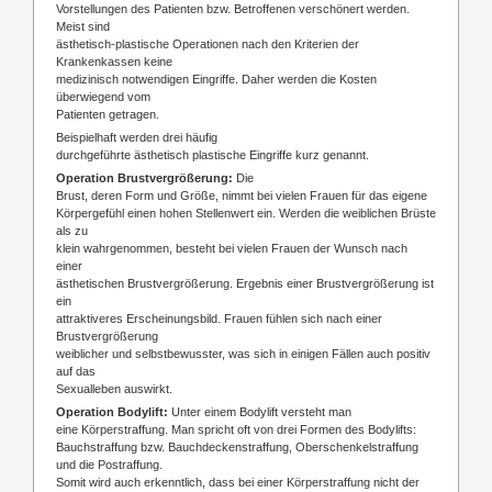
Vorstellungen des Patienten bzw. Betroffenen verschönert werden.
Meist sind
ästhetisch-plastische Operationen nach den Kriterien der
Krankenkassen keine
medizinisch notwendigen Eingriffe. Daher werden die Kosten
überwiegend vom
Patienten getragen.
Beispielhaft werden drei häufig
durchgeführte ästhetisch plastische Eingriffe kurz genannt.
Operation Brustvergrößerung:
Die
Brust, deren Form und Größe, nimmt bei vielen Frauen für das eigene
Körpergefühl einen hohen Stellenwert ein. Werden die weiblichen Brüste
als zu
klein wahrgenommen, besteht bei vielen Frauen der Wunsch nach
einer
ästhetischen Brustvergrößerung. Ergebnis einer Brustvergrößerung ist
ein
attraktiveres Erscheinungsbild. Frauen fühlen sich nach einer
Brustvergrößerung
weiblicher und selbstbewusster, was sich in einigen Fällen auch positiv
auf das
Sexualleben auswirkt.
Operation Bodylift:
Unter einem Bodylift versteht man
eine Körperstraffung. Man spricht oft von drei Formen des Bodylifts:
Bauchstraffung bzw. Bauchdeckenstraffung, Oberschenkelstraffung
und die Postraffung.
Somit wird auch erkenntlich, dass bei einer Körperstraffung nicht der