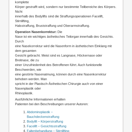
komplette
Körper gestrafft wird, sondern nur bestimmte Teilbereiche des Körpers.
Nicht
innerhalb des Bodylifts sind die Straffungsoperationen Facelift,
Stirnlifting,
Halsstraffung, Bruststraffung und Oberarmstraffung.
Operation Nasenkorrektur:
Die
Nase ist ein wichtiges ästhetisches Teilorgan innerhalb des Gesichts.
Durch
eine Nasekorrektur wird die Nasenform in ästhetischen Einklang mit
dem gesamten
Gesicht gebracht. Meist sind es Langnase, Höckernase oder
Breitnase, die zu
einer Unzufriedenheit des Betroffenen führt. Auch funktionelle
Beschwerden, wie
eine gestörte Nasenatmung, können durch eine Nasenkorrektur
behoben werden. Man
spricht in der Plastisch-Ästhetischen Chirurgie auch von einer
Nasenplastik oder
Rhinoplastik.
Ausführliche Informationen erhalten
Patienten bei den Beschreibungen unserer Autoren:
Abdominoplastik –
Bauchdeckenstraffung
Bodylift – Körperstraffung
Facelift – Gesichtsstraffung
Faltenbehandlung – Stirnlifting