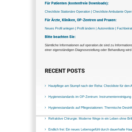
Für Patienten (kostenfreie Downloads):
Checkliste Stationäre Operation |
Checkliste Ambulante Opera
Für Ärzte, Kliniken, OP-Zentren und Praxen:
Neues Profil anlegen |
Profil ändern |
Autorenliste |
Fachbeira
Bitte beachten Sie:
Sämtliche Informationen auf operation.de sind zu Informatio
einer eigenständigen Diagnosestellung oder Behandlung wird 
RECENT POSTS
Hautpflege am Stumpf nach der Reha: Checkliste für den Al
Hygienestandards im OP-Zentrum: Instrumentenreinigung 
Hygienestandards auf Pflegestationen: Thermische Desinfek
Refraktive Chirurgie: Moderne Wege in ein Leben ohne Bril
Endlich frei: Ein neues Lebensgefühl durch dauerhafte Ha