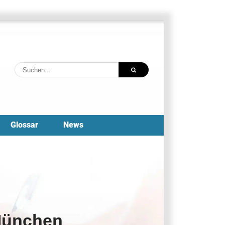
Suche
nach:
Glossar
News
München