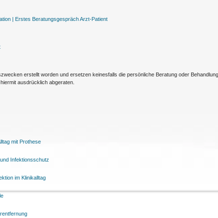
tion |
Erstes Beratungsgespräch Arzt-Patient
t
nszwecken erstellt worden und ersetzen keinesfalls die persönliche Beratung oder Behandlu
hiermit ausdrücklich abgeraten.
ltag mit Prothese
und Infektionsschutz
tion im Klinikalltag
le
arentfernung