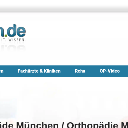
en
Fachärzte & Kliniken
Reha
OP-Video
äde München / Orthopädie 