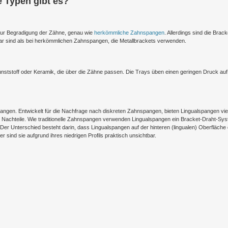
 Typen gibt es?
ur Begradigung der Zähne, genau wie
herkömmliche Zahnspangen
. Allerdings sind die Brac
bar sind als bei herkömmlichen Zahnspangen, die Metallbrackets verwenden.
nststoff oder Keramik, die über die Zähne passen. Die Trays üben einen geringen Druck auf
pangen. Entwickelt für die Nachfrage nach diskreten Zahnspangen, bieten Lingualspangen vie
en Nachteile. Wie traditionelle Zahnspangen verwenden Lingualspangen ein Bracket-Draht-Sy
er Unterschied besteht darin, dass Lingualspangen auf der hinteren (lingualen) Oberfläche
 sind sie aufgrund ihres niedrigen Profils praktisch unsichtbar.