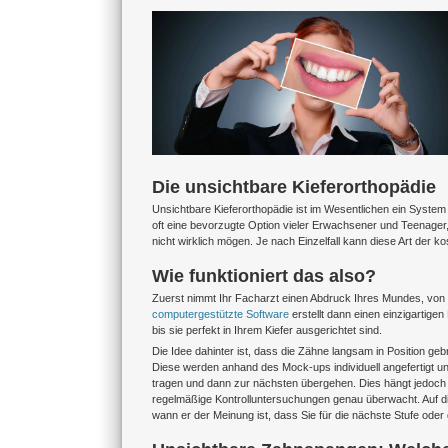
Zeige
grösseres
Bild
Die unsichtbare Kieferorthopädie
Unsichtbare Kieferorthopädie ist im Wesentlichen ein Syst
oft eine bevorzugte Option vieler Erwachsener und Teenager, 
nicht wirklich mögen. Je nach Einzelfall kann diese Art der 
Wie funktioniert das also?
Zuerst nimmt Ihr Facharzt einen Abdruck Ihres Mundes, von 
computergestützte Software
erstellt dann einen einzigartige
bis sie perfekt in Ihrem Kiefer ausgerichtet sind.
Die Idee dahinter ist, dass die Zähne langsam in Position g
Diese werden anhand des Mock-ups individuell angefertigt 
tragen und dann zur nächsten übergehen. Dies hängt jedoch 
regelmäßige Kontrolluntersuchungen genau überwacht. Auf di
wann er der Meinung ist, dass Sie für die nächste Stufe oder 