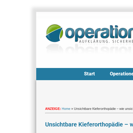
Zum
Inhalt
springen
Start
Operation
ANZEIGE:
Home
»
Unsichtbare Kieferorthopädie – wie unsi
Unsichtbare Kieferorthopädie – 