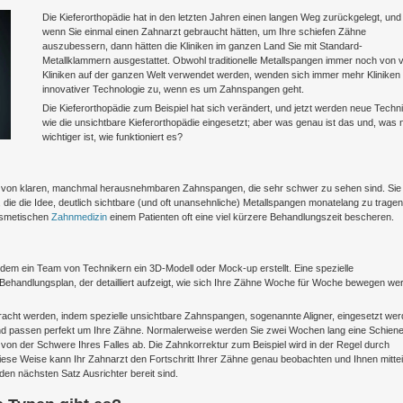
Die Kieferorthopädie hat in den letzten Jahren einen langen Weg zurückgelegt, und
wenn Sie einmal einen Zahnarzt gebraucht hätten, um Ihre schiefen Zähne
auszubessern, dann hätten die Kliniken im ganzen Land Sie mit Standard-
Metallklammern ausgestattet. Obwohl traditionelle Metallspangen immer noch von v
Kliniken auf der ganzen Welt verwendet werden, wenden sich immer mehr Kliniken
innovativer Technologie zu, wenn es um Zahnspangen geht.
Die Kieferorthopädie zum Beispiel hat sich verändert, und jetzt werden neue Techn
wie die unsichtbare Kieferorthopädie eingesetzt; aber was genau ist das und, was
wichtiger ist, wie funktioniert es?
em von klaren, manchmal herausnehmbaren Zahnspangen, die sehr schwer zu sehen sind. Sie
die die Idee, deutlich sichtbare (und oft unansehnliche) Metallspangen monatelang zu tragen
kosmetischen
Zahnmedizin
einem Patienten oft eine viel kürzere Behandlungszeit bescheren.
dem ein Team von Technikern ein 3D-Modell oder Mock-up erstellt. Eine spezielle
n Behandlungsplan, der detailliert aufzeigt, wie sich Ihre Zähne Woche für Woche bewegen we
ebracht werden, indem spezielle unsichtbare Zahnspangen, sogenannte Aligner, eingesetzt wer
und passen perfekt um Ihre Zähne. Normalerweise werden Sie zwei Wochen lang eine Schien
von der Schwere Ihres Falles ab. Die Zahnkorrektur zum Beispiel wird in der Regel durch
ese Weise kann Ihr Zahnarzt den Fortschritt Ihrer Zähne genau beobachten und Ihnen mittei
den nächsten Satz Ausrichter bereit sind.