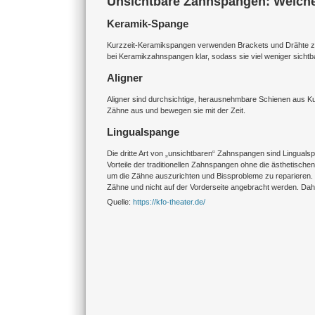
Unsichtbare Zahnspangen: Welche
Keramik-Spange
Kurzzeit-Keramikspangen verwenden Brackets und Drähte z
bei Keramikzahnspangen klar, sodass sie viel weniger sicht
Aligner
Aligner sind durchsichtige, herausnehmbare Schienen aus Ku
Zähne aus und bewegen sie mit der Zeit.
Lingualspange
Die dritte Art von „unsichtbaren“ Zahnspangen sind Linguals
Vorteile der traditionellen Zahnspangen ohne die ästhetisch
um die Zähne auszurichten und Bissprobleme zu reparieren. D
Zähne und nicht auf der Vorderseite angebracht werden. Daher
Quelle:
https://kfo-theater.de/