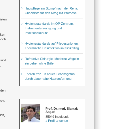
Hautpflege am Stumpf nach der Reha:
Checkliste für den Alltag mit Prothese
ielen
Hygienestandards im OP-Zentrum:
Instrumentenreinigung und
Infektionsschutz
iken
 noch
Hygienestandards auf Pflegestationen:
Thermische Desinfektion im Klinikalltag
Refraktive Chirurgie: Moderne Wege in
 sind
ein Leben ohne Brille
,
Endlich frei: Ein neues Lebensgefühl
durch dauerhafte Haarentfernung
rden,
den.
e
Prof. Dr. med. Siamak
Asgari
len,
85049 Ingolstadt
» Profil ansehen