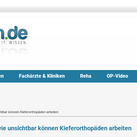
en
Fachärzte & Kliniken
Reha
OP-Video
chtbar können Kieferorthopäden arbeiten
wie unsichtbar können Kieferorthopäden arbeiten