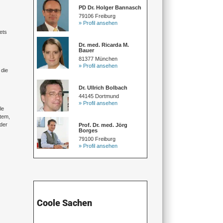
PD Dr. Holger Bannasch
79106 Freiburg
» Profil ansehen
kets
Dr. med. Ricarda M.
Bauer
81377 München
» Profil ansehen
 die
Dr. Ullrich Bolbach
44145 Dortmund
» Profil ansehen
le
stem,
 der
Prof. Dr. med. Jörg
Borges
79100 Freiburg
» Profil ansehen
Coole Sachen