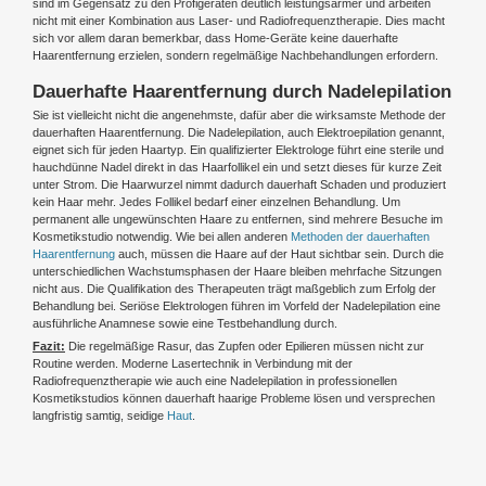
sind im Gegensatz zu den Profigeräten deutlich leistungsärmer und arbeiten
nicht mit einer Kombination aus Laser- und Radiofrequenztherapie. Dies macht
sich vor allem daran bemerkbar, dass Home-Geräte keine dauerhafte
Haarentfernung erzielen, sondern regelmäßige Nachbehandlungen erfordern.
Dauerhafte Haarentfernung durch Nadelepilation
Sie ist vielleicht nicht die angenehmste, dafür aber die wirksamste Methode der
dauerhaften Haarentfernung. Die Nadelepilation, auch Elektroepilation genannt,
eignet sich für jeden Haartyp. Ein qualifizierter Elektrologe führt eine sterile und
hauchdünne Nadel direkt in das Haarfollikel ein und setzt dieses für kurze Zeit
unter Strom. Die Haarwurzel nimmt dadurch dauerhaft Schaden und produziert
kein Haar mehr. Jedes Follikel bedarf einer einzelnen Behandlung. Um
permanent alle ungewünschten Haare zu entfernen, sind mehrere Besuche im
Kosmetikstudio notwendig. Wie bei allen anderen
Methoden der dauerhaften
Haarentfernung
auch, müssen die Haare auf der Haut sichtbar sein. Durch die
unterschiedlichen Wachstumsphasen der Haare bleiben mehrfache Sitzungen
nicht aus. Die Qualifikation des Therapeuten trägt maßgeblich zum Erfolg der
Behandlung bei. Seriöse Elektrologen führen im Vorfeld der Nadelepilation eine
ausführliche Anamnese sowie eine Testbehandlung durch.
Fazit:
Die regelmäßige Rasur, das Zupfen oder Epilieren müssen nicht zur
Routine werden. Moderne Lasertechnik in Verbindung mit der
Radiofrequenztherapie wie auch eine Nadelepilation in professionellen
Kosmetikstudios können dauerhaft haarige Probleme lösen und versprechen
langfristig samtig, seidige
Haut
.