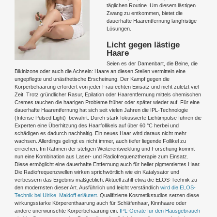
täglichen Routine. Um diesem lästigen
Zwang zu entkommen, bietet die
dauerhafte Haarentfernung langfristige
Lösungen.
Licht gegen lästige
Haare
Seien es der Damenbart, die Beine, die
Bikinizone oder auch die Achseln: Haare an diesen Stellen vermitteln eine
ungepflegte und unästhetische Erscheinung. Der Kampf gegen die
Körperbehaarung erfordert von jeder Frau echten Einsatz und nicht zuletzt viel
Zeit. Trotz gründlicher Rasur, Epilation oder Haarentfernung mittels chemischen
Cremes tauchen die haarigen Probleme früher oder später wieder auf. Für eine
dauerhafte Haarentfernung hat sich seit vielen Jahren die IPL-Technologie
(Intense Pulsed Light) bewährt. Durch stark fokussierte Lichtimpulse führen die
Experten eine Überhitzung des Haarfollikels auf über 60 °C herbei und
schädigen es dadurch nachhaltig. Ein neues Haar wird daraus nicht mehr
wachsen. Allerdings gelingt es nicht immer, auch tiefer liegende Follikel zu
erreichen. Im Rahmen der stetigen Weiterentwicklung und Forschung kommt
nun eine Kombination aus Laser- und Radiofrequenztherapie zum Einsatz.
Diese ermöglicht eine dauerhafte Entfernung auch für heller pigmentiertes Haar.
Die Radiofrequenzwellen wirken sprichwörtlich wie ein Katalysator und
verbessern das Ergebnis maßgeblich. Aktuell zählt etwa die ELOS-Technik zu
den modernsten dieser Art. Ausführlich und leicht verständlich
wird die ELOS-
Technik bei Ulrike Maldoff erläutert
. Qualifizierte Kosmetikstudios setzen diese
wirkungsstarke Körperenthaarung auch für Schläfenhaar, Kinnhaare oder
andere unerwünschte Körperbehaarung ein.
IPL-Geräte für den Hausgebrauch