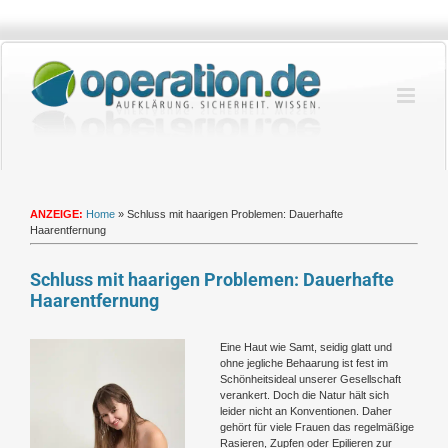
Zum
Inhalt
springen
ANZEIGE:
Home
»
Schluss mit haarigen Problemen: Dauerhafte
Haarentfernung
Schluss mit haarigen Problemen: Dauerhafte
Haarentfernung
Zeige
Eine Haut wie Samt, seidig glatt und
grösseres
ohne jegliche Behaarung ist fest im
Bild
Schönheitsideal unserer Gesellschaft
verankert. Doch die Natur hält sich
leider nicht an Konventionen. Daher
gehört für viele Frauen das regelmäßige
Rasieren, Zupfen oder Epilieren zur