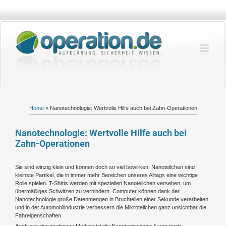
Zum
Inhalt
springen
Home
»
Nanotechnologie: Wertvolle Hilfe auch bei Zahn-Operationen
Nanotechnologie: Wertvolle Hilfe auch bei
Zahn-Operationen
Sie sind winzig klein und können doch so viel bewirken: Nanoteilchen sind
kleinste Partikel, die in immer mehr Bereichen unseres Alltags eine wichtige
Rolle spielen. T-Shirts werden mit speziellen Nanoteilchen versehen, um
übermäßiges Schwitzen zu verhindern. Computer können dank der
Nanotechnologie große Datenmengen in Bruchteilen einer Sekunde verarbeiten,
und in der Automobilindustrie verbessern die Mikroteilchen ganz unsichtbar die
Fahreigenschaften.
Auch aus der modernen Medizin ist die Nanotechnologie kaum noch