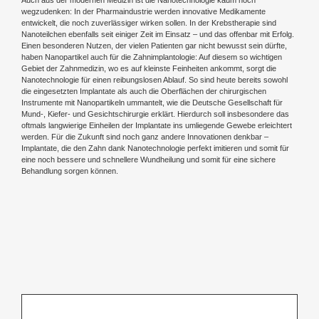
wegzudenken: In der Pharmaindustrie werden innovative Medikamente
entwickelt, die noch zuverlässiger wirken sollen. In der Krebstherapie sind
Nanoteilchen ebenfalls seit einiger Zeit im Einsatz – und das offenbar mit Erfolg.
Einen besonderen Nutzen, der vielen Patienten gar nicht bewusst sein dürfte,
haben Nanopartikel auch für die Zahnimplantologie: Auf diesem so wichtigen
Gebiet der Zahnmedizin, wo es auf kleinste Feinheiten ankommt, sorgt die
Nanotechnologie für einen reibungslosen Ablauf. So sind heute bereits sowohl
die eingesetzten Implantate als auch die Oberflächen der chirurgischen
Instrumente mit Nanopartikeln ummantelt, wie die Deutsche Gesellschaft für
Mund-, Kiefer- und Gesichtschirurgie erklärt. Hierdurch soll insbesondere das
oftmals langwierige Einheilen der Implantate ins umliegende Gewebe erleichtert
werden. Für die Zukunft sind noch ganz andere Innovationen denkbar –
Implantate, die den Zahn dank Nanotechnologie perfekt imitieren und somit für
eine noch bessere und schnellere Wundheilung und somit für eine sichere
Behandlung sorgen können.