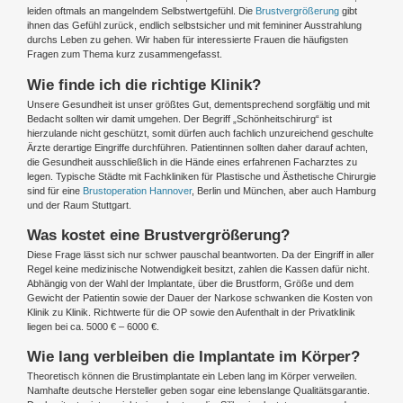
leiden oftmals an mangelndem Selbstwertgefühl. Die
Brustvergrößerung
gibt
ihnen das Gefühl zurück, endlich selbstsicher und mit femininer Ausstrahlung
durchs Leben zu gehen. Wir haben für interessierte Frauen die häufigsten
Fragen zum Thema kurz zusammengefasst.
Wie finde ich die richtige Klinik?
Unsere Gesundheit ist unser größtes Gut, dementsprechend sorgfältig und mit
Bedacht sollten wir damit umgehen. Der Begriff „Schönheitschirurg“ ist
hierzulande nicht geschützt, somit dürfen auch fachlich unzureichend geschulte
Ärzte derartige Eingriffe durchführen. Patientinnen sollten daher darauf achten,
die Gesundheit ausschließlich in die Hände eines erfahrenen Facharztes zu
legen. Typische Städte mit Fachkliniken für Plastische und Ästhetische Chirurgie
sind für eine
Brustoperation Hannover
, Berlin und München, aber auch Hamburg
und der Raum Stuttgart.
Was kostet eine Brustvergrößerung?
Diese Frage lässt sich nur schwer pauschal beantworten. Da der Eingriff in aller
Regel keine medizinische Notwendigkeit besitzt, zahlen die Kassen dafür nicht.
Abhängig von der Wahl der Implantate, über die Brustform, Größe und dem
Gewicht der Patientin sowie der Dauer der Narkose schwanken die Kosten von
Klinik zu Klinik. Richtwerte für die OP sowie den Aufenthalt in der Privatklinik
liegen bei ca. 5000 € – 6000 €.
Wie lang verbleiben die Implantate im Körper?
Theoretisch können die Brustimplantate ein Leben lang im Körper verweilen.
Namhafte deutsche Hersteller geben sogar eine lebenslange Qualitätsgarantie.