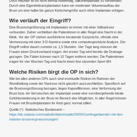
Doch mitunter ist es nicht einmal notwendig, Silikonimplantate zu verwenden.
Durch eine Eigenfetttransplantation kann ein moderater Volumenaufbau der
Brust um eine halbe bis ganze Körbchengröße auch ohne Implantate erfolgen.
Wie verläuft der Eingriff?
Eine Brustvergrößerung mit Implantaten ist immer mit einer Vollnarkose
verbunden. Daher verbleiben die Patientinnen in aller Regel eine Nacht in der
Klinik. Vor der OP stehen ausführliche beratende Gespräche, oftmals eine
Vermessung mit einer 3-D-Kamera sowie eine computergestützte Analyse. Der
Eingriff selbst dauert zumeist ca. 1,5 Stunden. Vier Tage lang müssen die
Frauen einen Druckverband tragen. Am ersten Tag wird bereits die Drainage
gezogen. Die Fäden können nach 10 Tagen entfernt werden. Die Patientinnen
tragen für vier Wochen Tag und Nacht einen fest sitzenden Sport-BH.
Welche Risiken birgt die OP in sich?
Wie bei allen anderen OPs auch sind eventuelle Risiken im Rahmen der
Wundheilung sowie der Narkose nicht gänzlich auszuschließen. Spezifisch auf
die Brustvergrößerung bezogen, liegen Kapselfibrosen, eine Verformung der
Brust bzw. ein Verrutschen der Implantate sowie eine vorrübergehende lokale
Gefühlsminderung in der Brust im Bereich des Möglichen. In aller Regel können
Frauen mit Brustimplantaten ihr Kind ganz normal stillen.
Quelle (*): Statistisches Bundesamt –
https://de.statista.com/statistik/daten/studie/258341/umfrage/laender-mit-den-
meisten-brustvergroesserungen/