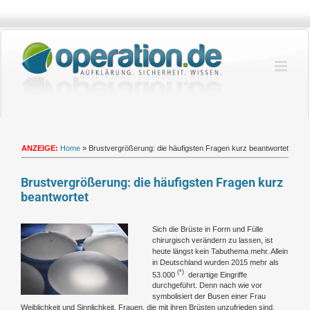
Zum
Inhalt
springen
ANZEIGE:
Home
»
Brustvergrößerung: die häufigsten Fragen kurz beantwortet
Brustvergrößerung: die häufigsten Fragen kurz
beantwortet
Zeige
Sich die Brüste in Form und Fülle
grösseres
chirurgisch verändern zu lassen, ist
Bild
heute längst kein Tabuthema mehr. Allein
in Deutschland wurden 2015 mehr als
(*)
53.000
derartige Eingriffe
durchgeführt. Denn nach wie vor
symbolisiert der Busen einer Frau
Weiblichkeit und Sinnlichkeit. Frauen, die mit ihren Brüsten unzufrieden sind,