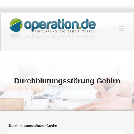
Zum
Inhalt
springen
Durchblutungsstörung Gehirn
Durchblutungsstörung Gehirn