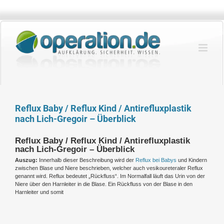
Zum
Inhalt
springen
Reflux Baby / Reflux Kind / Antirefluxplastik
nach Lich-Gregoir – Überblick
Reflux Baby / Reflux Kind / Antirefluxplastik
nach Lich-Gregoir – Überblick
Auszug:
Innerhalb dieser Beschreibung wird der
Reflux bei Babys
und Kindern
zwischen Blase und Niere beschrieben, welcher auch vesikoureteraler Reflux
genannt wird. Reflux bedeutet „Rückfluss“. Im Normalfall läuft das Urin von der
Niere über den Harnleiter in die Blase. Ein Rückfluss von der Blase in den
Harnleiter und somit