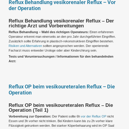
Reflux Behandlung vesikorenaler Reflux – Vor
der Operation
Reflux Behandlung vesikorenaler Reflux – Der
richtige Arzt und Vorbereitungen
Reflux Behandlung – Wahl des richtigen Operateurs:
Einen erfahrenen
Operateur erkennt man einerseits an den pro Jahr durchgeführten Eingriffen.
Zusätzlich sollte Erfahrung in plastisch-rekonstruktiven Eingriffen bestehen.
Risiken und Alternativen
sollten angesprochen werden. Der operierende
Facharzt muss entweder Urologe oder aber Kinderchirurg sein.
Tests und Voruntersuchungen / Informationen für den behandelnden
Arzt:
Reflux OP beim vesikoureteralen Reflux – Die
Operation
Reflux OP beim vesikoureteralen Reflux – Die
Operation (Teil 1)
Vorbereitung zur Operation:
Der Patient sollte 6h
vor der Reflux OP
nicht
Essen und 3h vorher nicht trinken. Bei Kindern kann bis zu 2h vorher klare
Flüssigkeit getrunken werden. Bei starker Köperbehaarung wird im OP Saal