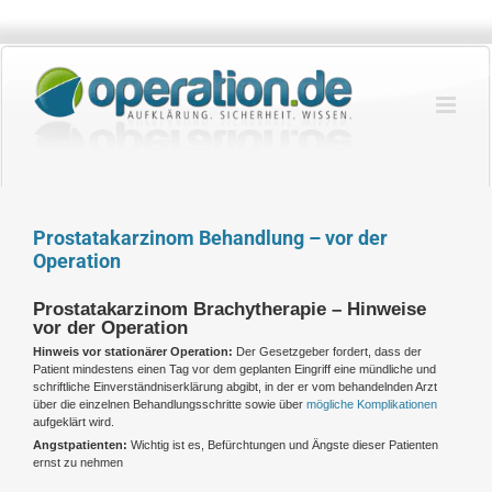
Zum
Inhalt
springen
Prostatakarzinom Behandlung – vor der
Operation
Prostatakarzinom Brachytherapie – Hinweise
vor der Operation
Hinweis vor stationärer Operation:
Der Gesetzgeber fordert, dass der
Patient mindestens einen Tag vor dem geplanten Eingriff eine mündliche und
schriftliche Einverständniserklärung abgibt, in der er vom behandelnden Arzt
über die einzelnen Behandlungsschritte sowie über
mögliche Komplikationen
aufgeklärt wird.
Angstpatienten:
Wichtig ist es, Befürchtungen und Ängste dieser Patienten
ernst zu nehmen