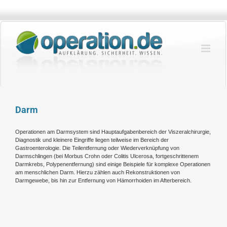
Zum
Inhalt
springen
Darm
Operationen am Darmsystem sind Hauptaufgabenbereich der Viszeralchirurgie,
Diagnostik und kleinere Eingriffe liegen teilweise im Bereich der
Gastroenterologie. Die Teilentfernung oder Wiederverknüpfung von
Darmschlingen (bei Morbus Crohn oder Colitis Ulcerosa, fortgeschrittenem
Darmkrebs, Polypenentfernung) sind einige Beispiele für komplexe Operationen
am menschlichen Darm. Hierzu zählen auch Rekonstruktionen von
Darmgewebe, bis hin zur Entfernung von Hämorrhoiden im Afterbereich.