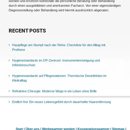
worden und ersetzen keinesfalls die persönliche Beratung oder Behandlung
durch einen ausgebildeten und anerkannten Facharzt. Von einer eigenständigen
Diagnosestellung oder Behandlung wird hiermit ausdrücklich abgeraten.
RECENT POSTS
Hautpflege am Stumpf nach der Reha: Checkliste für den Alltag mit
Prothese
Hygienestandards im OP-Zentrum: Instrumentenreinigung und
Infektionsschutz
Hygienestandards auf Pflegestationen: Thermische Desinfektion im
Klinikalltag
Refraktive Chirurgie: Moderne Wege in ein Leben ohne Brille
Endlich frei: Ein neues Lebensgefühl durch dauerhafte Haarentfernung
Start |
Über uns |
Werbepartner werden |
Kooperationspartner |
Sitemap |