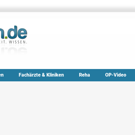
en
Fachärzte & Kliniken
Reha
OP-Video