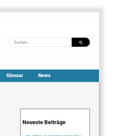
Suche
nach:
Glossar
News
Neueste Beiträge
Hautpflege am Stumpf nach der Reha: