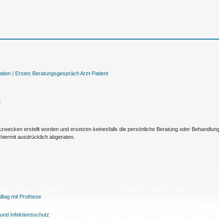
tion |
Erstes Beratungsgespräch Arzt-Patient
t
nszwecken erstellt worden und ersetzen keinesfalls die persönliche Beratung oder Behandlu
hiermit ausdrücklich abgeraten.
ltag mit Prothese
und Infektionsschutz