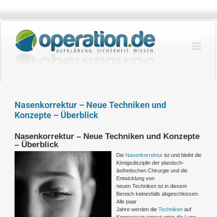
Zum
Inhalt
springen
Nasenkorrektur – Neue Techniken und
Konzepte – Überblick
Nasenkorrektur – Neue Techniken und Konzepte
– Überblick
Die
Nasenkorrektur
ist und bleibt die
Königsdisziplin der plastisch-
ästhetischen Chirurgie und die
Entwicklung von
neuen Techniken ist in diesem
Bereich keinesfalls abgeschlossen.
Alle paar
Jahre werden die
Techniken
auf
Kongressen erneut unter die Lupe