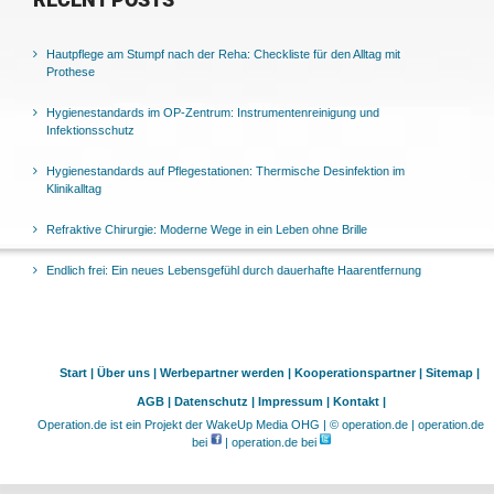
RECENT POSTS
Hautpflege am Stumpf nach der Reha: Checkliste für den Alltag mit
Prothese
Hygienestandards im OP-Zentrum: Instrumentenreinigung und
Infektionsschutz
Hygienestandards auf Pflegestationen: Thermische Desinfektion im
Klinikalltag
Refraktive Chirurgie: Moderne Wege in ein Leben ohne Brille
Endlich frei: Ein neues Lebensgefühl durch dauerhafte Haarentfernung
Start |
Über uns |
Werbepartner werden |
Kooperationspartner |
Sitemap |
AGB |
Datenschutz |
Impressum |
Kontakt |
Operation.de ist ein Projekt der WakeUp Media OHG | © operation.de | operation.de
bei
| operation.de bei