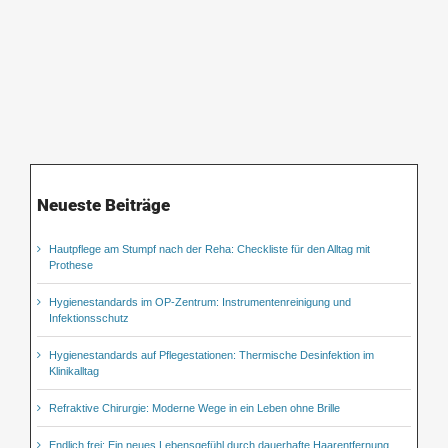
Neueste Beiträge
Hautpflege am Stumpf nach der Reha: Checkliste für den Alltag mit
Prothese
Hygienestandards im OP-Zentrum: Instrumentenreinigung und
Infektionsschutz
Hygienestandards auf Pflegestationen: Thermische Desinfektion im
Klinikalltag
Refraktive Chirurgie: Moderne Wege in ein Leben ohne Brille
Endlich frei: Ein neues Lebensgefühl durch dauerhafte Haarentfernung