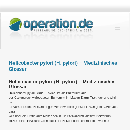
Zum
Inhalt
springen
Helicobacter pylori (H. pylori) – Medizinisches
Glossar
Helicobacter pylori (H. pylori) – Medizinisches
Glossar
Helicobacter pylori, kurz H. pylori, ist ein Bakterium aus
der Gattung der Helicobacter. Es kommt im Magen-Darm-Trakt vor und wird
hier
für verschiedene Erkrankungen verantwortlich gemacht. Man geht davon aus,
dass
weit über ein Drittel aller Menschen in Deutschland mit diesem Bakterium
infiziert sind. In vielen Fällen bleibt der Befall jedoch unentdeckt, wenn er