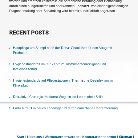
worden und ersetzen keinesfalls die persönliche Beratung oder Behandlung
durch einen ausgebildeten und anerkannten Facharzt. Von einer eigenständigen
Diagnosestellung oder Behandlung wird hiermit ausdrücklich abgeraten.
RECENT POSTS
Hautpflege am Stumpf nach der Reha: Checkliste für den Alltag mit
Prothese
Hygienestandards im OP-Zentrum: Instrumentenreinigung und
Infektionsschutz
Hygienestandards auf Pflegestationen: Thermische Desinfektion im
Klinikalltag
Refraktive Chirurgie: Moderne Wege in ein Leben ohne Brille
Endlich frei: Ein neues Lebensgefühl durch dauerhafte Haarentfernung
Start |
Über uns |
Werbepartner werden |
Kooperationspartner |
Sitemap |