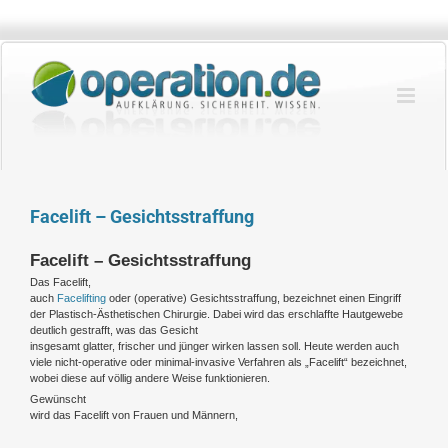
Zum
Inhalt
springen
Facelift – Gesichtsstraffung
Facelift – Gesichtsstraffung
Das Facelift,
auch
Facelifting
oder (operative) Gesichtsstraffung, bezeichnet einen Eingriff
der Plastisch-Ästhetischen Chirurgie. Dabei wird das erschlaffte Hautgewebe
deutlich gestrafft, was das Gesicht
insgesamt glatter, frischer und jünger wirken lassen soll. Heute werden auch
viele nicht-operative oder minimal-invasive Verfahren als „Facelift“ bezeichnet,
wobei diese auf völlig andere Weise funktionieren.
Gewünscht
wird das Facelift von Frauen und Männern,