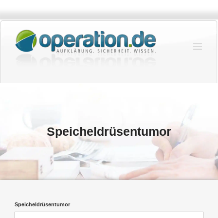
Zum
Inhalt
springen
Speicheldrüsentumor
Speicheldrüsentumor