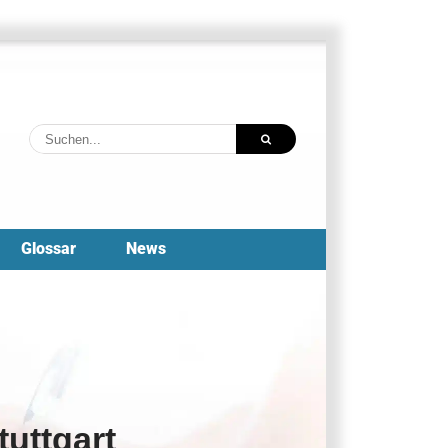
Suche
nach:
Glossar
News
tuttgart