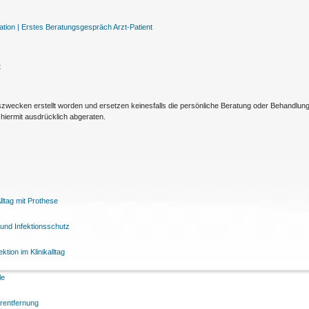
tion |
Erstes Beratungsgespräch Arzt-Patient
t
nszwecken erstellt worden und ersetzen keinesfalls die persönliche Beratung oder Behandlu
hiermit ausdrücklich abgeraten.
ltag mit Prothese
und Infektionsschutz
tion im Klinikalltag
le
arentfernung