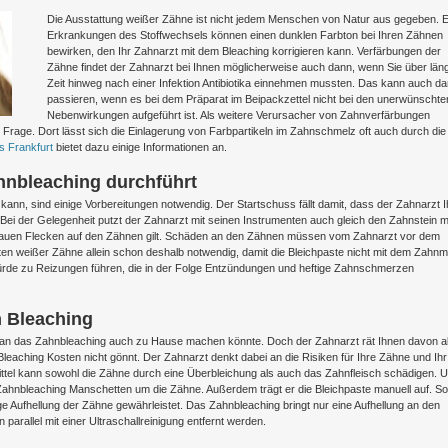
Die Ausstattung weißer Zähne ist nicht jedem Menschen von Natur aus gegeben. E
Erkrankungen des Stoffwechsels können einen dunklen Farbton bei Ihren Zähnen
bewirken, den Ihr Zahnarzt mit dem Bleaching korrigieren kann. Verfärbungen der
Zähne findet der Zahnarzt bei Ihnen möglicherweise auch dann, wenn Sie über län
Zeit hinweg nach einer Infektion Antibiotika einnehmen mussten. Das kann auch d
passieren, wenn es bei dem Präparat im Beipackzettel nicht bei den unerwünschte
Nebenwirkungen aufgeführt ist. Als weitere Verursacher von Zahnverfärbungen
rage. Dort lässt sich die Einlagerung von Farbpartikeln im Zahnschmelz oft auch durch die
s Frankfurt
bietet dazu einige Informationen an.
hnbleaching durchführt
nn, sind einige Vorbereitungen notwendig. Der Startschuss fällt damit, dass der Zahnarzt I
Bei der Gelegenheit putzt der Zahnarzt mit seinen Instrumenten auch gleich den Zahnstein m
 grauen Flecken auf den Zähnen gilt. Schäden an den Zähnen müssen vom Zahnarzt vor dem
n weißer Zähne allein schon deshalb notwendig, damit die Bleichpaste nicht mit dem Zahn
de zu Reizungen führen, die in der Folge Entzündungen und heftige Zahnschmerzen
m Bleaching
s man das Zahnbleaching auch zu Hause machen könnte. Doch der Zahnarzt rät Ihnen davon a
 Bleaching Kosten nicht gönnt. Der Zahnarzt denkt dabei an die Risiken für Ihre Zähne und Ihr
ttel kann sowohl die Zähne durch eine Überbleichung als auch das Zahnfleisch schädigen. 
ahnbleaching Manschetten um die Zähne. Außerdem trägt er die Bleichpaste manuell auf. So
ge Aufhellung der Zähne gewährleistet. Das Zahnbleaching bringt nur eine Aufhellung an den
rallel mit einer Ultraschallreinigung entfernt werden.