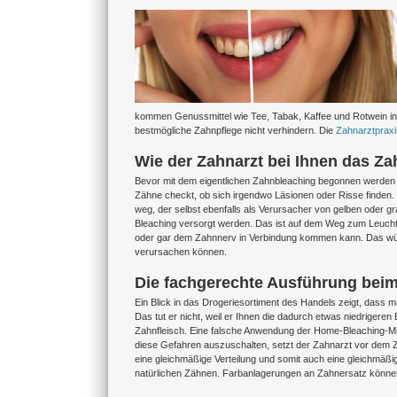
Zeige
grösseres
Bild
kommen Genussmittel wie Tee, Tabak, Kaffee und Rotwein in F
bestmögliche Zahnpflege nicht verhindern. Die
Zahnarztpraxi
Wie der Zahnarzt bei Ihnen das Za
Bevor mit dem eigentlichen Zahnbleaching begonnen werden ka
Zähne checkt, ob sich irgendwo Läsionen oder Risse finden. 
weg, der selbst ebenfalls als Verursacher von gelben oder
Bleaching versorgt werden. Das ist auf dem Weg zum Leuchte
oder gar dem Zahnnerv in Verbindung kommen kann. Das wür
verursachen können.
Die fachgerechte Ausführung bei
Ein Blick in das Drogeriesortiment des Handels zeigt, das
Das tut er nicht, weil er Ihnen die dadurch etwas niedrigeren
Zahnfleisch. Eine falsche Anwendung der Home-Bleaching-Mi
diese Gefahren auszuschalten, setzt der Zahnarzt vor dem Z
eine gleichmäßige Verteilung und somit auch eine gleichmäßi
natürlichen Zähnen. Farbanlagerungen an Zahnersatz können pa