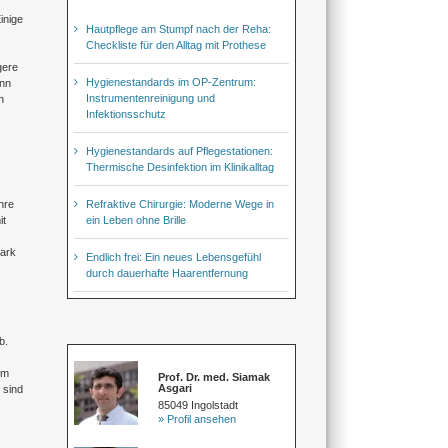
inige
Hautpflege am Stumpf nach der Reha:
Checkliste für den Alltag mit Prothese
gere
Hygienestandards im OP-Zentrum:
ann
Instrumentenreinigung und
n
Infektionsschutz
Hygienestandards auf Pflegestationen:
Thermische Desinfektion im Klinikalltag
Refraktive Chirurgie: Moderne Wege in
hre
ein Leben ohne Brille
it
mark
Endlich frei: Ein neues Lebensgefühl
durch dauerhafte Haarentfernung
b.
Um
Prof. Dr. med. Siamak
Asgari
 sind
85049 Ingolstadt
» Profil ansehen