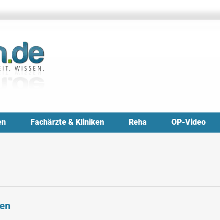
en
Fachärzte & Kliniken
Reha
OP-Video
ren