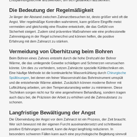
Die Bedeutung der Regelmäßigkeit
Je länger der Abstand zwischen Zahnarztbesuchen ist, desto größer wird oft die
Angst. Wer regelmäßige Kontrollen wahrnimmt, kann größere Eingriffe meist
vermeiden und gleichzeitig eine Routine entwickeln, die das Gefühl von
Sicherheit steigert. Zudem sind präventive Maßnahmen wie eine professionelle
Zahnreinigung in der Regel schmerzfrei und können helfen, die positive
Erfahrung mit dem Zahnarzt zu stärken.
Vermeidung von Überhitzung beim Bohren
Beim Bohren eines Zahnes entsteht durch die hohe Drehzahl der Bohrer
Wärme, die das umliegende Gewebe schädigen und Schmerzen verursachen
könnte. Um dies zu verhindern, setzen Zahnärzte spezielle Kühltechniken ein.
Eine häufige Methode ist die kontinuierliche Wasserkühlung durch
Chirurgische
Spüllösungen
, bei denen ein feiner Wasserstrahl das Bohrinstrument umspült
und die entstehende Wärme ableitet. Zusätzlich können moderne Bohrer mit
Luftkühlung arbeiten, um den Temperaturanstieg weiter zu minimieren. Diese
Techniken sorgen nicht nur für eine angenehmere Behandlung, sondern tragen
auch dazu bei, die Präzision der Arbeit zu erhöhen und die Zahnsubstanz zu
schonen.
Langfristige Bewältigung der Angst
Die Überwindung der Angst vor dem Zahnarzt ist ein Prozess, der Zeit braucht.
Wer sich bewusst mit der eigenen Furcht auseinandersetzt und schrittweise
positive Erfahrungen sammelt, kann die Angst langfristig reduzieren. In
besonders schweren Fällen kann auch eine psychologische Begleitung sinnvoll