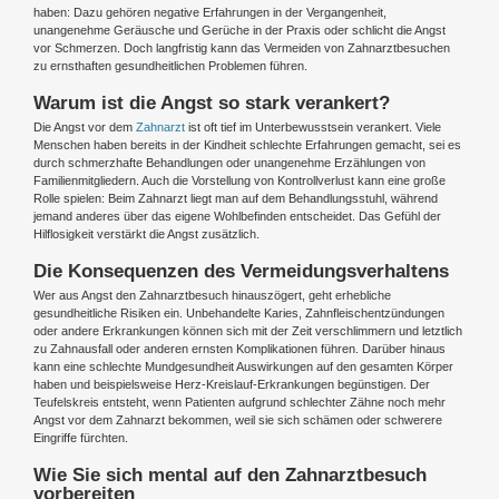
haben: Dazu gehören negative Erfahrungen in der Vergangenheit,
unangenehme Geräusche und Gerüche in der Praxis oder schlicht die Angst
vor Schmerzen. Doch langfristig kann das Vermeiden von Zahnarztbesuchen
zu ernsthaften gesundheitlichen Problemen führen.
Warum ist die Angst so stark verankert?
Die Angst vor dem
Zahnarzt
ist oft tief im Unterbewusstsein verankert. Viele
Menschen haben bereits in der Kindheit schlechte Erfahrungen gemacht, sei es
durch schmerzhafte Behandlungen oder unangenehme Erzählungen von
Familienmitgliedern. Auch die Vorstellung von Kontrollverlust kann eine große
Rolle spielen: Beim Zahnarzt liegt man auf dem Behandlungsstuhl, während
jemand anderes über das eigene Wohlbefinden entscheidet. Das Gefühl der
Hilflosigkeit verstärkt die Angst zusätzlich.
Die Konsequenzen des Vermeidungsverhaltens
Wer aus Angst den Zahnarztbesuch hinauszögert, geht erhebliche
gesundheitliche Risiken ein. Unbehandelte Karies, Zahnfleischentzündungen
oder andere Erkrankungen können sich mit der Zeit verschlimmern und letztlich
zu Zahnausfall oder anderen ernsten Komplikationen führen. Darüber hinaus
kann eine schlechte Mundgesundheit Auswirkungen auf den gesamten Körper
haben und beispielsweise Herz-Kreislauf-Erkrankungen begünstigen. Der
Teufelskreis entsteht, wenn Patienten aufgrund schlechter Zähne noch mehr
Angst vor dem Zahnarzt bekommen, weil sie sich schämen oder schwerere
Eingriffe fürchten.
Wie Sie sich mental auf den Zahnarztbesuch
vorbereiten