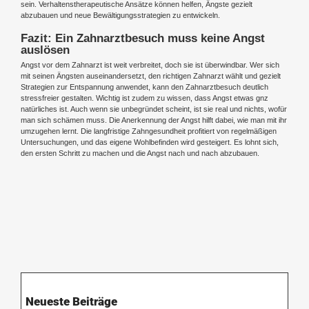
sein. Verhaltenstherapeutische Ansätze können helfen, Ängste gezielt
abzubauen und neue Bewältigungsstrategien zu entwickeln.
Fazit: Ein Zahnarztbesuch muss keine Angst
auslösen
Angst vor dem Zahnarzt ist weit verbreitet, doch sie ist überwindbar. Wer sich
mit seinen Ängsten auseinandersetzt, den richtigen Zahnarzt wählt und gezielt
Strategien zur Entspannung anwendet, kann den Zahnarztbesuch deutlich
stressfreier gestalten. Wichtig ist zudem zu wissen, dass Angst etwas gnz
natürliches ist. Auch wenn sie unbegründet scheint, ist sie real und nichts, wofür
man sich schämen muss. Die Anerkennung der Angst hilft dabei, wie man mit ihr
umzugehen lernt. Die langfristige Zahngesundheit profitiert von regelmäßigen
Untersuchungen, und das eigene Wohlbefinden wird gesteigert. Es lohnt sich,
den ersten Schritt zu machen und die Angst nach und nach abzubauen.
Neueste Beiträge