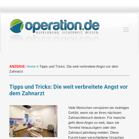
Zum
Inhalt
springen
ANZEIGE:
Home
»
Tipps und Tricks: Die weit verbreitete Angst vor dem
Zahnarzt
Tipps und Tricks: Die weit verbreitete Angst vor
dem Zahnarzt
Zeige
Viele Menschen verspüren ein mulmiges
grösseres
Gefühl, wenn sie an ihren nächsten
Bild
Zahnarztbesuch denken. Für manche
geht diese Angst so weit, dass sie
Termine hinauszögern oder den
Zahnarzt jahrelang meiden. Diese
Furcht kann verschiedene Ursachen