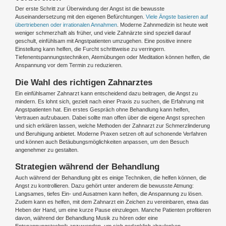
Der erste Schritt zur Überwindung der Angst ist die bewusste
Auseinandersetzung mit den eigenen Befürchtungen.
Viele Ängste basieren auf
übertriebenen oder irrationalen Annahmen
. Moderne Zahnmedizin ist heute weit
weniger schmerzhaft als früher, und viele Zahnärzte sind speziell darauf
geschult, einfühlsam mit Angstpatienten umzugehen. Eine positive innere
Einstellung kann helfen, die Furcht schrittweise zu verringern.
Tiefenentspannungstechniken, Atemübungen oder Meditation können helfen, die
Anspannung vor dem Termin zu reduzieren.
Die Wahl des richtigen Zahnarztes
Ein einfühlsamer Zahnarzt kann entscheidend dazu beitragen, die Angst zu
mindern. Es lohnt sich, gezielt nach einer Praxis zu suchen, die Erfahrung mit
Angstpatienten hat. Ein erstes Gespräch ohne Behandlung kann helfen,
Vertrauen aufzubauen. Dabei sollte man offen über die eigene Angst sprechen
und sich erklären lassen, welche Methoden der Zahnarzt zur Schmerzlinderung
und Beruhigung anbietet. Moderne Praxen setzen oft auf schonende Verfahren
und können auch Betäubungsmöglichkeiten anpassen, um den Besuch
angenehmer zu gestalten.
Strategien während der Behandlung
Auch während der Behandlung gibt es einige Techniken, die helfen können, die
Angst zu kontrollieren. Dazu gehört unter anderem die bewusste Atmung:
Langsames, tiefes Ein- und Ausatmen kann helfen, die Anspannung zu lösen.
Zudem kann es helfen, mit dem Zahnarzt ein Zeichen zu vereinbaren, etwa das
Heben der Hand, um eine kurze Pause einzulegen. Manche Patienten profitieren
davon, während der Behandlung Musik zu hören oder eine
Entspannungstechnik anzuwenden, um sich gedanklich abzulenken.