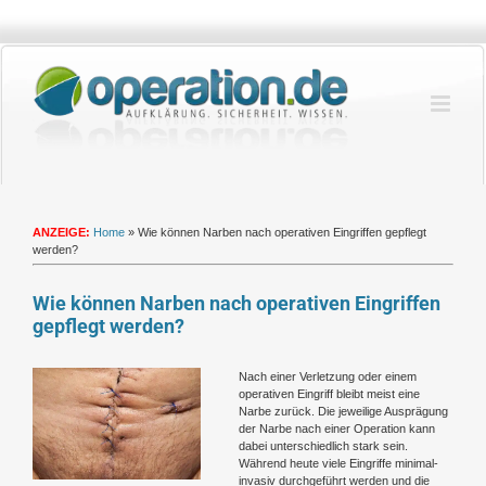
Zum
Inhalt
springen
ANZEIGE:
Home
»
Wie können Narben nach operativen Eingriffen gepflegt
werden?
Wie können Narben nach operativen Eingriffen
gepflegt werden?
Zeige
Nach einer Verletzung oder einem
grösseres
operativen Eingriff bleibt meist eine
Bild
Narbe zurück. Die jeweilige Ausprägung
der Narbe nach einer Operation kann
dabei unterschiedlich stark sein.
Während heute viele Eingriffe minimal-
invasiv durchgeführt werden und die