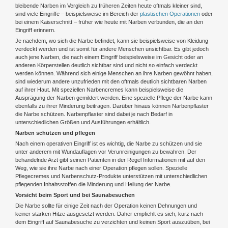
bleibende Narben im Vergleich zu früheren Zeiten heute oftmals kleiner sind,
sind viele Eingriffe – beispielsweise im Bereich der
plastischen Operationen
oder
bei einem Kaiserschnitt – früher wie heute mit Narben verbunden, die an den
Eingriff erinnern.
Je nachdem, wo sich die Narbe befindet, kann sie beispielsweise von Kleidung
verdeckt werden und ist somit für andere Menschen unsichtbar. Es gibt jedoch
auch jene Narben, die nach einem Eingriff beispielsweise im Gesicht oder an
anderen Körperstellen deutlich sichtbar sind und nicht so einfach verdeckt
werden können. Während sich einige Menschen an ihre Narben gewöhnt haben,
sind wiederum andere unzufrieden mit den oftmals deutlich sichtbaren Narben
auf ihrer Haut. Mit speziellen Narbencremes kann beispielsweise die
Ausprägung der Narben gemildert werden. Eine spezielle Pflege der Narbe kann
ebenfalls zu ihrer Minderung beitragen. Darüber hinaus können Narbenpflaster
die Narbe schützen. Narbenpflaster sind dabei je nach Bedarf in
unterschiedlichen Größen und Ausführungen erhältlich.
Narben schützen und pflegen
Nach einem operativen Eingriff ist es wichtig, die Narbe zu schützen und sie
unter anderem mit Wundauflagen vor Verunreinigungen zu bewahren. Der
behandelnde Arzt gibt seinen Patienten in der Regel Informationen mit auf den
Weg, wie sie ihre Narbe nach einer Operation pflegen sollen. Spezielle
Pflegecremes und Narbenschutz-Produkte unterstützen mit unterschiedlichen
pflegenden Inhaltsstoffen die Minderung und Heilung der Narbe.
Vorsicht beim Sport und bei Saunabesuchen
Die Narbe sollte für einige Zeit nach der Operation keinen Dehnungen und
keiner starken Hitze ausgesetzt werden. Daher empfiehlt es sich, kurz nach
dem Eingriff auf Saunabesuche zu verzichten und keinen Sport auszuüben, bei