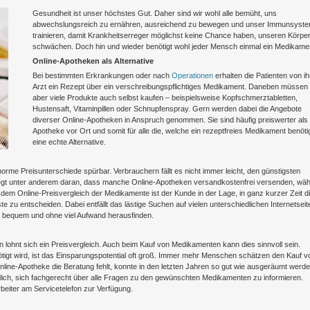
Gesundheit ist unser höchstes Gut. Daher sind wir wohl alle bemüht, uns
abwechslungsreich zu ernähren, ausreichend zu bewegen und unser Immunsyst
trainieren, damit Krankheitserreger möglichst keine Chance haben, unseren Körpe
schwächen. Doch hin und wieder benötigt wohl jeder Mensch einmal ein Medikame
Online-Apotheken als Alternative
Bei bestimmten Erkrankungen oder nach
Operationen
erhalten die Patienten von i
Arzt ein Rezept über ein verschreibungspflichtiges Medikament. Daneben müssen 
aber viele Produkte auch selbst kaufen – beispielsweise Kopfschmerztabletten,
Hustensaft, Vitaminpillen oder Schnupfenspray. Gern werden dabei die Angebote
diverser Online-Apotheken in Anspruch genommen. Sie sind häufig preiswerter als 
Apotheke vor Ort und somit für alle die, welche ein rezeptfreies Medikament benöti
eine echte Alternative.
me Preisunterschiede spürbar. Verbrauchern fällt es nicht immer leicht, den günstigsten
iegt unter anderem daran, dass manche Online-Apotheken versandkostenfrei versenden, wä
em Online-Preisvergleich der Medikamente ist der Kunde in der Lage, in ganz kurzer Zeit d
 zu entscheiden. Dabei entfällt das lästige Suchen auf vielen unterschiedlichen Internetseit
nz bequem und ohne viel Aufwand herausfinden.
ln lohnt sich ein Preisvergleich. Auch beim Kauf von Medikamenten kann dies sinnvoll sein.
tigt wird, ist das Einsparungspotential oft groß. Immer mehr Menschen schätzen den Kauf v
line-Apotheke die Beratung fehlt, konnte in den letzten Jahren so gut wie ausgeräumt werde
glich, sich fachgerecht über alle Fragen zu den gewünschten Medikamenten zu informieren.
beiter am Servicetelefon zur Verfügung.