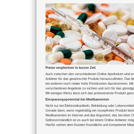
Zeige
grösseres
Bild
Preise vergleichen in kurzer Zeit
Auch zwischen den verschiedenen Online-Apotheken sind enor
Anbieter für das gewünschte Produkt herauszufinden. Das l
bei anderen noch relativ hohe Portokosten dazukommen. Mit d
verschiedenen Angebote zu sichten und sich für das günstigste
Mit wenigen Klicks lässt sich das preiswerteste Produkt ga
Einsparungspotential bei Medikamenten
Nicht nur bei Elektronikartikeln, Bekleidung oder Lebensmitte
Gerade dann, wenn regelmäßig ein rezeptfreies Produkt benö
Medikamenten im Internet und das Argument, das bei einer On
Selbstverständlich ist es auch bei einem Online-Anbieter mö
Hierfür stehen dem Kunden freundliche und kompetente Mitar