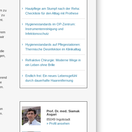
Hautpflege am Stumpf nach der Reha:
em zu
Checkliste für den Alltag mit Prothese
r zu
nt.
Hygienestandards im OP-Zentrum:
Instrumentenreinigung und
hrem
Infektionsschutz
wir
Hygienestandards auf Pflegestationen:
Thermische Desinfektion im Klinikalltag
die
gen,
Refraktive Chirurgie: Moderne Wege in
ein Leben ohne Brille
Endlich frei: Ein neues Lebensgefühl
hrend
durch dauerhafte Haarentfernung
ie
en.
on
Prof. Dr. med. Siamak
n.
Asgari
85049 Ingolstadt
» Profil ansehen