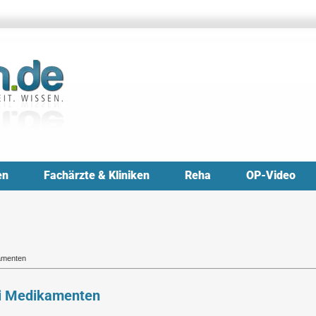
en
Fachärzte & Kliniken
Reha
OP-Video
kamenten
bei Medikamenten