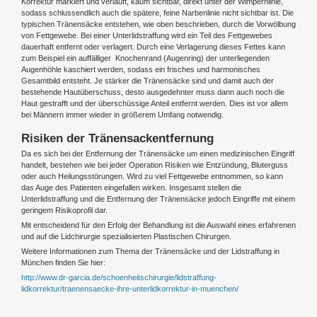
Korrektur markiert und verläuft, kaum sichtbar, direkt unter der Wimpernlinie,
sodass schlussendlich auch die spätere, feine Narbenlinie nicht sichtbar ist. Die
typischen Tränensäcke entstehen, wie oben beschrieben, durch die Vorwölbung
von Fettgewebe. Bei einer Unterlidstraffung wird ein Teil des Fettgewebes
dauerhaft entfernt oder verlagert. Durch eine Verlagerung dieses Fettes kann
zum Beispiel ein auffälliger Knochenrand (Augenring) der unterliegenden
Augenhöhle kaschiert werden, sodass ein frisches und harmonisches
Gesamtbild entsteht. Je stärker die Tränensäcke sind und damit auch der
bestehende Hautüberschuss, desto ausgedehnter muss dann auch noch die
Haut gestrafft und der überschüssige Anteil entfernt werden. Dies ist vor allem
bei Männern immer wieder in größerem Umfang notwendig.
Risiken der Tränensackentfernung
Da es sich bei der Entfernung der Tränensäcke um einen medizinischen Eingriff
handelt, bestehen wie bei jeder Operation Risiken wie Entzündung, Bluterguss
oder auch Heilungsstörungen. Wird zu viel Fettgewebe entnommen, so kann
das Auge des Patienten eingefallen wirken. Insgesamt stellen die
Unterlidstraffung und die Entfernung der Tränensäcke jedoch Eingriffe mit einem
geringem Risikoprofil dar.
Mit entscheidend für den Erfolg der Behandlung ist die Auswahl eines erfahrenen
und auf die Lidchirurgie spezialisierten Plastischen Chirurgen.
Weitere Informationen zum Thema der Tränensäcke und der Lidstraffung in
München finden Sie hier:
http://www.dr-garcia.de/schoenheitschirurgie/lidstraffung-
lidkorrektur/traenensaecke-ihre-unterlidkorrektur-in-muenchen/