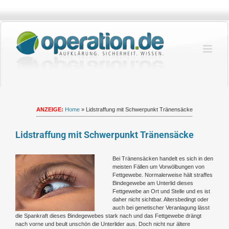
Zum
Inhalt
springen
ANZEIGE:
Home
»
Lidstraffung mit Schwerpunkt Tränensäcke
Lidstraffung mit Schwerpunkt Tränensäcke
Zeige
Bei Tränensäcken handelt es sich in den
grösseres
meisten Fällen um Vorwölbungen von
Bild
Fettgewebe. Normalerweise hält straffes
Bindegewebe am Unterlid dieses
Fettgewebe an Ort und Stelle und es ist
daher nicht sichtbar. Altersbedingt oder
auch bei genetischer Veranlagung lässt
die Spankraft dieses Bindegewebes stark nach und das Fettgewebe drängt
nach vorne und beult unschön die Unterlider aus. Doch nicht nur ältere