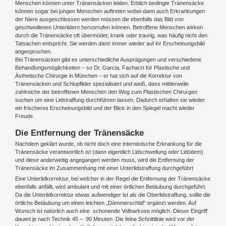
Menschen können unter Tränensäcken leiden. Erblich bedingte Tränensäcke
können sogar bei jungen Menschen auftreten wobei dann auch Erkrankungen
der Niere ausgeschlossen werden müssen die ebenfalls das Bild von
geschwollenen Unterlidern hervorrufen können. Betroffene Menschen wirken
durch die Tränensäcke oft übermüdet, krank oder traurig, was häufig nicht den
Tatsachen entspricht. Sie werden dann immer wieder auf ihr Erscheinungsbild
angesprochen.
Bei Tränensäcken gibt es unterschiedliche Ausprägungen und verschiedene
Behandlungsmöglichkeiten – so Dr. Garcia, Facharzt für Plastische und
Ästhetische Chirurgie in München – er hat sich auf die Korrektur von
Tränensäcken und Schlupflider spezialisiert und weiß, dass mittlerweile
zahlreiche der betroffenen Menschen den Weg zum Plastischen Chirurgen
suchen um eine Lidstraffung durchführen lassen. Dadurch erhalten sie wieder
ein frischeres Erscheinungsbild und der Blick in den Spiegel macht wieder
Freude.
Die Entfernung der Tränensäcke
Nachdem geklärt wurde, ob nicht doch eine internistische Erkrankung für die
Tränensäcke verantwortlich ist (dann eigentlich Lidschwellung oder Lidödem)
und diese anderweitig angegangen werden muss, wird die Entfernung der
Tränensäcke im Zusammenhang mit einer Unterlidstraffung durchgeführt
Eine Unterlidkorrektur, bei welcher in der Regel die Entfernung der Tränensäcke
ebenfalls anfällt, wird ambulant und mit einer örtlichen Betäubung durchgeführt.
Da die Unterlidkorrektur etwas aufwendiger ist als die Oberlidstraffung, sollte die
örtliche Betäubung um einen leichten „Dämmerschlaf“ ergänzt werden. Auf
Wunsch ist natürlich auch eine schonende Vollnarkose möglich. Dieser Eingriff
dauert je nach Technik 45 – 90 Minuten. Die feine Schnittlinie wird vor der