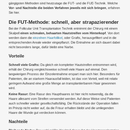
gängigsten Methoden sind heutzutage die FUT- und die FUE-Technik. Welche
Vor- und Nachteile die beiden Verfahren jeweils mit sich bringen
, erfahren
Sie hier.
Die FUT-Methode: schnell, aber strapazierender
Bei der Follicular Unit Transplantaiton Technik entnimmt der Chirurg mit einem
Skalpell
einen schmalen, behaarten Hautstreifen vom Hinterkopf
. Von dort
werden dann die
einzelnen Haarfollikel
, oder Grafts, herausgefiltert und in die
entsprechenden Areale wieder eingepflanzt. Die Entnahme an sich dauert dabei
nicht besonders lange, dafür bleibt eine Narbe.
Vorteile
Schnell viele Grafts:
Da gleich ein kompletter Hautstreifen entnommen wird,
erhält der Chirurg vergleichsweise schnell viele Haare auf einmal. Den
langwierigen Prozess der Einzelentnahme erspart man sich hier. Besonders für
Patienten, die an starkem Haarausfall leiden, ist das von Vorteil, weil mit relativ
geringem Aufwand eine große Menge an transplantierbarem Haar gewonnen
wird.
Keine Rasur:
Eine Rasur des Haupthaares ist hier nicht notwendig, da die
Haare allesamt vom Streifen verwendet werden. Auf diese Weise sind Patienten
auch schneller wieder gesellschaftsfähig. Die Rückstände der Operation fallen
im Prinzip nicht weiter auf, da die Frisur erhalten bleibt und die umliegenden
Haare die Wunde gut verdecken können.
Nachteile