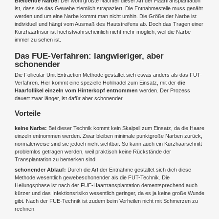
Bleibende Narbe:
Der wohl größte Nachteil dieser Art der Haartransplantation
ist, dass sie das Gewebe ziemlich strapaziert. Die Entnahmestelle muss genäht
werden und um eine Narbe kommt man nicht umhin. Die Größe der Narbe ist
individuell und hängt vom Ausmaß des Hautstreifens ab. Doch das Tragen einer
Kurzhaarfrisur ist höchstwahrscheinlich nicht mehr möglich, weil die Narbe
immer zu sehen ist.
Das FUE-Verfahren: langwieriger, aber
schonender
Die Follicular Unit Extraction Methode gestaltet sich etwas anders als das FUT-
Verfahren. Hier kommt eine spezielle Hohlnadel zum Einsatz, mit der
die
Haarfollikel einzeln vom Hinterkopf entnommen
werden. Der Prozess
dauert zwar länger, ist dafür aber schonender.
Vorteile
keine Narbe:
Bei dieser Technik kommt kein Skalpell zum Einsatz, da die Haare
einzeln entnommen werden. Zwar bleiben minimale punktgroße Narben zurück,
normalerweise sind sie jedoch nicht sichtbar. So kann auch ein Kurzhaarschnitt
problemlos getragen werden, weil praktisch keine Rückstände der
Transplantation zu bemerken sind.
schonender Ablauf:
Durch die Art der Entnahme gestaltet sich dich diese
Methode wesentlich gewebeschonender als die FUT-Technik. Die
Heilungsphase ist nach der FUE-Haartransplantation dementsprechend auch
kürzer und das Infektionsrisiko wesentlich geringer, da es ja keine große Wunde
gibt. Nach der FUE-Technik ist zudem beim Verheilen nicht mit Schmerzen zu
rechnen.