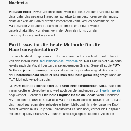
Nachteile
Vollrasur nötig:
Etwas abschreckend wirkt bei dieser Art der Transplantation,
dass dafür das gesamte Haupthaar auf etwa 1 mm geschoren werden muss,
damit der Arzt die Follikel präzise entnehmen kann. Wer es gewohnt ist, die
Haare länger zu tragen, ist dementsprechend erst später wieder
gesellschaftsfähig, vor allem, wenn der Umkreis nichts von der
Haarverpflanzung mitkriegen soll.
Fazit: was ist die beste Methode für die
Haartransplantation?
Für welche Art der Eigenhaarverpflanzung man sich entscheiden sollte, hängt
von den individuellen
Bedürfnissen des Patienten
ab. Der Preis richtet sich dabei
jeweils nach der Anzahl der zu transplantierenden Grafts. Generell ist die
FUT-
Methode jedoch etwas günstiger
, da sie weniger aufwendig ist. Auch wenn
der
Haarausfall sehr stark ist und man die Haare gerne lang trägt
, kann die
FUT-Methode vorteilhaft sein.
Die
FUE-Methode erfreut sich aufgrund ihres schonenden Ablaufs
jedoch
immer größerer Beliebtheit und wird auch bei Behandlungen von
Health Travels
angewendet. Gerade für
kleinere Eingriffe ist sie die ideale
Wahl. Erfahrene
Ärzte bieten mittlerweile sogar eine Haartransplantation mit Teilrasur an, sodass
das Haupthaar zumindest teilweise erhalten bleibt und nicht der gesamte Kopf
rasiert werden muss. In jedem Fall empfiehlt es sich aber, vorher ein Gespräch
mit einem qualifizierten Arzt zu führen, um die geeignete Methode zu finden.