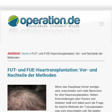
Zum
Inhalt
springen
ANZEIGE:
Home
»
FUT- und FUE-Haartransplantation: Vor- und Nachteile der
Methoden
FUT- und FUE-Haartransplantation: Vor- und
Nachteile der Methoden
Zeige
Wenn das Haupthaar immer weniger
grösseres
wird, entscheiden sich viele Menschen
Bild
für eine Haartransplantation. Neben
Entscheidungen über Kosten und
Anbieter stellt sich dabei auch die Frage,
für welche Methode der Transplantation
man sich entscheiden soll. Die beiden