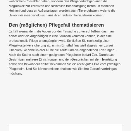
wohnlichen Charakter haben, sondern den Pflegebedürftigen auch die
Möglichkeit zur kreativen und sinnvollen Beschäftigung bieten. In manchen
Heimen und dessen Außenanlagen werden auch Tiere gehalten, welche die
Bewohner meist erfolgreich aus ihrer Isolation herausholen können.
Den (möglichen) Pflegefall thematisieren
Es hilft niemandem, die Augen vor der Tatsache zu verschließen, das man
selbst oder die Angehörigen in eine Situation kommen können, in der eine
professionelle Pflege unumgänglich wird. Schließen Sie rechtzeitig eine
Pflegekostenversicherung ab, um im Ernstfall finanziell abgesichert zu sein.
Checken Sie dabei in aller Ruhe die Tarife und die angebotenen Leistungen.
Auch die Suche nach einem geeigneten Pflegeheim bedarf Zeit. Durch das
Besichtigen mehrere Einrichtungen und den Gesprächen mit der Heimleitung
sowie den Bewohnern selbst bekommen Sie ein recht gutes Bild vom jeweiligen
Pflegeheim. Und Sie können mitentscheiden, wie Sie Ihre Zukunft verbringen
möchten.