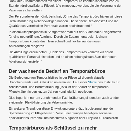
Dank der Zusammenarbeit mit einem Temporärbüro konnten innerhalb von 24
Stunden drei qualifizierte Pflegekräfte eingesetzt werden, die die Versorgung der
Patienten sicherstellten.
Der Personalleiter der Klinik berichtet: „Ohne das Temporärbüro hätten wir diese
Herausforderung nicht bewältigen können. Die schnelle Reaktionszeit und die
Qualität des vermittelten Personals waren beeindruckend.“
In einem Altenpflegeheim in Stuttgart war man auf der Suche nach Pflegekräften
für eine neu eröffnete Abteilung. Durch die Zusammenarbeit mit einem
Temporärbüro konnte das Heim schnell und flexibel auf die neuen
Anforderungen reagieren.
Die Abteilungsleiterin betont: „Dank des Temporärbüros konnten wir sofort
qualifiziertes Personal einstellen und so einen reibungslosen Start der neuen
Abteilung sicherstellen.“
Der wachsende Bedarf an Temporärbüros
Die Bedeutung von Temporärbüros in der Pflege wird durch aktuelle
Branchentrends und Statistiken untermauert. Laut einer
Studie
des Instituts für
Arbeitsmarkt- und Berufsforschung (IAB) ist der Bedarf an temporären
Pflegekräften in den letzten Jahren kontinuierlich gestiegen.
Dies liegt nicht nur am zunehmenden Fachkräftemangel, sondern auch an der
steigenden Flexibilisierung der Arbeitsmärkte.
Ein weiterer Trend, der diese Entwicklung unterstützt, ist die zunehmende
Spezialisierung im Pflegebereich. Viele Einrichtungen benötigen zeitweise
spezialisiertes Personal, um bestimmte Aufgaben oder Projekte zu realisieren.
Temporärbüros als Schlüssel zu mehr