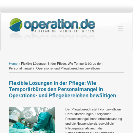
Zum
Inhalt
springen
Home
»
Flexible Lösungen in der Pflege: Wie Temporärbüros den
Personalmangel in Operations- und Pflegebereichen bewältigen
Flexible Lösungen in der Pflege: Wie
Temporärbüros den Personalmangel in
Operations- und Pflegebereichen bewältigen
Zeige
Der Pflegebereich steht vor gewaltigen
grösseres
Herausforderungen. Steigender
Bild
Personalmangel, hohe Arbeitsbelastung
und die Notwendigkeit, sowohl die
Pflegequalität als auch die
Betriebseffizienz zu gewährleisten,