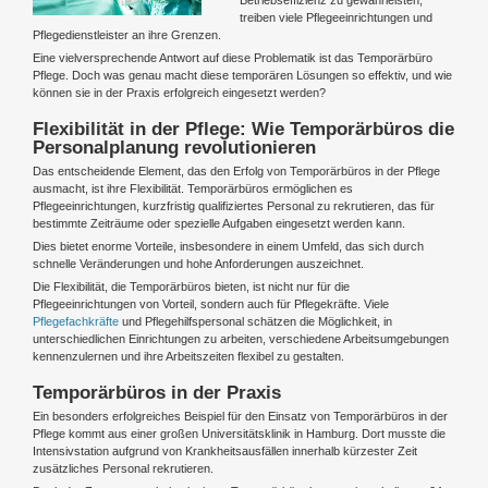
treiben viele Pflegeeinrichtungen und
Pflegedienstleister an ihre Grenzen.
Eine vielversprechende Antwort auf diese Problematik ist das Temporärbüro
Pflege. Doch was genau macht diese temporären Lösungen so effektiv, und wie
können sie in der Praxis erfolgreich eingesetzt werden?
Flexibilität in der Pflege: Wie Temporärbüros die
Personalplanung revolutionieren
Das entscheidende Element, das den Erfolg von Temporärbüros in der Pflege
ausmacht, ist ihre Flexibilität. Temporärbüros ermöglichen es
Pflegeeinrichtungen, kurzfristig qualifiziertes Personal zu rekrutieren, das für
bestimmte Zeiträume oder spezielle Aufgaben eingesetzt werden kann.
Dies bietet enorme Vorteile, insbesondere in einem Umfeld, das sich durch
schnelle Veränderungen und hohe Anforderungen auszeichnet.
Die Flexibilität, die Temporärbüros bieten, ist nicht nur für die
Pflegeeinrichtungen von Vorteil, sondern auch für Pflegekräfte. Viele
Pflegefachkräfte
und Pflegehilfspersonal schätzen die Möglichkeit, in
unterschiedlichen Einrichtungen zu arbeiten, verschiedene Arbeitsumgebungen
kennenzulernen und ihre Arbeitszeiten flexibel zu gestalten.
Temporärbüros in der Praxis
Ein besonders erfolgreiches Beispiel für den Einsatz von Temporärbüros in der
Pflege kommt aus einer großen Universitätsklinik in Hamburg. Dort musste die
Intensivstation aufgrund von Krankheitsausfällen innerhalb kürzester Zeit
zusätzliches Personal rekrutieren.