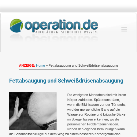
Zum
Inhalt
springen
ANZEIGE:
Home
»
Fettabsaugung und Schweißdrüsenabsaugung
Fettabsaugung und Schweißdrüsenabsaugung
Zeige
Die wenigsten Menschen sind mit ihrem
grösseres
Körper zufrieden. Spätestens dann,
Bild
wenn die Bikinisaison vor der Tür steht,
wird der morgendliche Gang auf die
Waage zur Routine und kritische Blicke
im Spiegel lassen erkennen, wo die
persönlichen Problemzonen liegen.
Neben den eigenen Bemühungen kann
die Schönheitschirurgie auf dem Weg zu einem besseren Körpergefühl eine