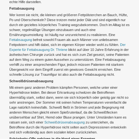
echte Hilfe darstellen.
Fettabsaugung
Wer kennt sie nicht, die kleinen und größeren Fettpölsterchen an Bauch, Hüfte,
Po und Oberschenkeln? Diese trotzen meist jeder Diät und sind eigentlich nur
durch ein gezieltes körperliches Training wegzubekommen. Doch im Alltag ist es
schwer, regelmäßige Übungen einzubauen und auch eine
Ernährungsumstellung ist häufig nur unzureichend zu realisieren. Eine
Fettabsaugung
befreit sowohl Frauen als auch Männer von unliebsamen
Fettpolstern und hilft dabei, sich im eigenen Körper wieder wohl zu fühlen.
Der
Experte für Fettabsaugung Dr. Thriene
blickt auf über 10 Jahre Erfahrung in der
ästhetischen Chirurgie zurück und hat es sich zum Ziel gesetzt, seine Patienten
auf dem Weg zu einem guten Aussehen zu unterstützen. Eine Fettabsaugung
verhilft zu einer ansprechenden Figur, jedoch müssen Patienten mit starkem
Übergewicht vor dem Eingriff zuerst ein gewisses Gewicht erreichen. Eine
schnelle Lösung zur Traumfigur ist also auch die Fettabsaugung nicht.
Schweißdrüsenabsaugung
Mit einem ganz anderen Problem kämpfen Personen, welche unter einer
Hyperhidrose leiden. Bei dieser Erkrankung schwitzen die Betroffenen
übermäßig stark, selbst dann, wenn sie sich körperlich oder geistig gar nicht so
sehr anstrengen. Der Sommer mit seinen hohen Temperaturen vereinfacht die
Lage natürlich keinesfalls. Schweiß fließt in Strömen und jede Begegnung mit
anderen Menschen gleicht einem Spießrutenlauf, da die Schweißflecken
unübersehbar auf Shirt, Hemd oder Bluse prangen. Unter Umständen kann es
ratsam sein, sich einer
Schweißdrüsenabsaugung
zu unterziehen, da
Betroffene durch die Hyperhidrose nicht selten auch Depressionen entwickeln
und sich vollständig aus dem sozialen leben zurückziehen.
Schönheits-OPs gehören in die Hand eines Experten