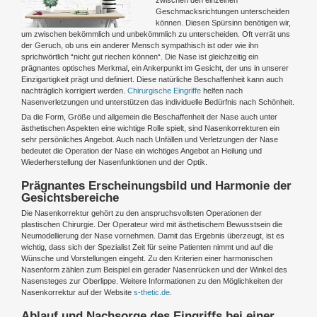
Geschmacksrichtungen unterscheiden
können. Diesen Spürsinn benötigen wir,
um zwischen bekömmlich und unbekömmlich zu unterscheiden. Oft verrät uns
der Geruch, ob uns ein anderer Mensch sympathisch ist oder wie ihn
sprichwörtlich “nicht gut riechen können“. Die Nase ist gleichzeitig ein
prägnantes optisches Merkmal, ein Ankerpunkt im Gesicht, der uns in unserer
Einzigartigkeit prägt und definiert. Diese natürliche Beschaffenheit kann auch
nachträglich korrigiert werden.
Chirurgische Eingriffe
helfen nach
Nasenverletzungen und unterstützen das individuelle Bedürfnis nach Schönheit.
Da die Form, Größe und allgemein die Beschaffenheit der Nase auch unter
ästhetischen Aspekten eine wichtige Rolle spielt, sind Nasenkorrekturen ein
sehr persönliches Angebot. Auch nach Unfällen und Verletzungen der Nase
bedeutet die Operation der Nase ein wichtiges Angebot an Heilung und
Wiederherstellung der Nasenfunktionen und der Optik.
Pr
ä
gnantes Erscheinungsbild und Harmonie der
Gesichtsbereiche
Die Nasenkorrektur gehört zu den anspruchsvollsten Operationen der
plastischen Chirurgie. Der Operateur wird mit ästhetischem Bewusstsein die
Neumodellierung der Nase vornehmen. Damit das Ergebnis überzeugt, ist es
wichtig, dass sich der Spezialist Zeit für seine Patienten nimmt und auf die
Wünsche und Vorstellungen eingeht. Zu den Kriterien einer harmonischen
Nasenform zählen zum Beispiel ein gerader Nasenrücken und der Winkel des
Nasensteges zur Oberlippe. Weitere Informationen zu den Möglichkeiten der
Nasenkorrektur auf der Website
s-thetic.de
.
Ablauf und Nachsorge des Eingriffs bei einer