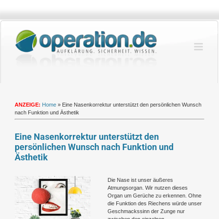
Zum
Inhalt
springen
ANZEIGE:
Home
»
Eine Nasenkorrektur unterstützt den persönlichen Wunsch
nach Funktion und Ästhetik
Eine Nasenkorrektur unterstützt den
persönlichen Wunsch nach Funktion und
Ästhetik
Zeige
Die Nase ist unser äußeres
grösseres
Atmungsorgan. Wir nutzen dieses
Bild
Organ um Gerüche zu erkennen. Ohne
die Funktion des Riechens würde unser
Geschmackssinn der Zunge nur
zwischen den einzelnen