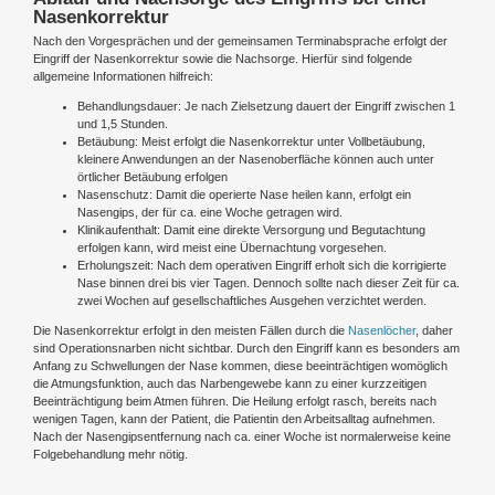
Nasenkorrektur
Nach den Vorgesprächen und der gemeinsamen Terminabsprache erfolgt der
Eingriff der Nasenkorrektur sowie die Nachsorge. Hierfür sind folgende
allgemeine Informationen hilfreich:
Behandlungsdauer: Je nach Zielsetzung dauert der Eingriff zwischen 1
und 1,5 Stunden.
Betäubung: Meist erfolgt die Nasenkorrektur unter Vollbetäubung,
kleinere Anwendungen an der Nasenoberfläche können auch unter
örtlicher Betäubung erfolgen
Nasenschutz: Damit die operierte Nase heilen kann, erfolgt ein
Nasengips, der für ca. eine Woche getragen wird.
Klinikaufenthalt: Damit eine direkte Versorgung und Begutachtung
erfolgen kann, wird meist eine Übernachtung vorgesehen.
Erholungszeit: Nach dem operativen Eingriff erholt sich die korrigierte
Nase binnen drei bis vier Tagen. Dennoch sollte nach dieser Zeit für ca.
zwei Wochen auf gesellschaftliches Ausgehen verzichtet werden.
Die Nasenkorrektur erfolgt in den meisten Fällen durch die
Nasenlöcher
, daher
sind Operationsnarben nicht sichtbar. Durch den Eingriff kann es besonders am
Anfang zu Schwellungen der Nase kommen, diese beeinträchtigen womöglich
die Atmungsfunktion, auch das Narbengewebe kann zu einer kurzzeitigen
Beeinträchtigung beim Atmen führen. Die Heilung erfolgt rasch, bereits nach
wenigen Tagen, kann der Patient, die Patientin den Arbeitsalltag aufnehmen.
Nach der Nasengipsentfernung nach ca. einer Woche ist normalerweise keine
Folgebehandlung mehr nötig.