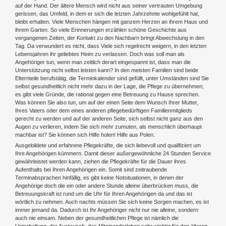
auf der Hand. Der ältere Mensch wird nicht aus seiner vertrauten Umgebung
gerissen, das Umfeld, in dem er sich die letzten Jahrzehnte wohlgefühlt hat,
bleibt erhalten. Viele Menschen hängen mit ganzem Herzen an ihrem Haus und
ihrem Garten. So viele Erinnerungen erzählen schöne Geschichte aus
vergangenen Zeiten, der Kontakt zu den Nachbarn bringt Abwechslung in den
Tag. Da verwundert es nicht, dass Viele sich regelrecht weigern, in den letzten
Lebensjahren ihr geliebtes Heim zu verlassen. Doch was soll man als
Angehöriger tun, wenn man zeitlich derart eingespannt ist, dass man die
Unterstützung nicht selbst leisten kann? In den meisten Familien sind beide
Elternteile berufstätig, die Terminkalender sind gefüllt, unter Umständen sind Sie
selbst gesundheitlich nicht mehr dazu in der Lage, die Pflege zu übernehmen;
es gibt viele Gründe, die rational gegen eine Betreuung zu Hause sprechen.
Was können Sie also tun, um auf der einen Seite dem Wunsch Ihrer Mutter,
Ihres Vaters oder dem eines anderen pflegebedürftigen Familienmitglieds
gerecht zu werden und auf der anderen Seite, sich selbst nicht ganz aus den
Augen zu verlieren, indem Sie sich mehr zumuten, als menschlich überhaupt
machbar ist? Sie können sich Hilfe holen! Hilfe aus Polen.
Ausgebildete und erfahrene Pflegekräfte, die sich liebevoll und qualifiziert um
Ihre Angehörigen kümmern. Damit dieser außergewöhnliche 24 Stunden Service
gewährleistet werden kann, ziehen die Pflegekräfte für die Dauer ihres
Aufenthalts bei Ihren Angehörigen ein. Somit sind zeitraubende
Terminabsprachen hinfällig, es gibt keine Notsituationen, in denen der
Angehörige doch die ein oder andere Stunde alleine überbrücken muss, die
Betreuungskraft ist rund um die Uhr für Ihren Angehörigen da und das ist
wörtlich zu nehmen. Auch nachts müssen Sie sich keine Sorgen machen, es ist
immer jemand da. Dadurch ist Ihr Angehöriger nicht nur nie alleine, sondern
auch nie einsam. Neben der gesundheitlichen Pflege ist nämlich die
Unterhaltung, der Austausch, das Miteinanderleben sehr wichtig für den älteren