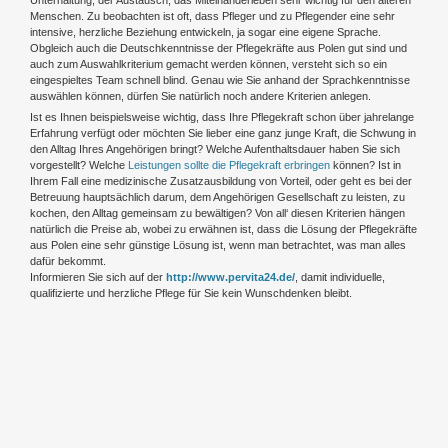
Menschen. Zu beobachten ist oft, dass Pfleger und zu Pflegender eine sehr
intensive, herzliche Beziehung entwickeln, ja sogar eine eigene Sprache.
Obgleich auch die Deutschkenntnisse der Pflegekräfte aus Polen gut sind und
auch zum Auswahlkriterium gemacht werden können, versteht sich so ein
eingespieltes Team schnell blind. Genau wie Sie anhand der Sprachkenntnisse
auswählen können, dürfen Sie natürlich noch andere Kriterien anlegen.
Ist es Ihnen beispielsweise wichtig, dass Ihre Pflegekraft schon über jahrelange
Erfahrung verfügt oder möchten Sie lieber eine ganz junge Kraft, die Schwung in
den Alltag Ihres Angehörigen bringt? Welche Aufenthaltsdauer haben Sie sich
vorgestellt? Welche
Leistungen sollte die Pflegekraft erbringen
können? Ist in
Ihrem Fall eine medizinische Zusatzausbildung von Vorteil, oder geht es bei der
Betreuung hauptsächlich darum, dem Angehörigen Gesellschaft zu leisten, zu
kochen, den Alltag gemeinsam zu bewältigen? Von all‘ diesen Kriterien hängen
natürlich die Preise ab, wobei zu erwähnen ist, dass die Lösung der Pflegekräfte
aus Polen eine sehr günstige Lösung ist, wenn man betrachtet, was man alles
dafür bekommt.
Informieren Sie sich auf der
http://www.pervita24.de/
, damit individuelle,
qualifizierte und herzliche Pflege für Sie kein Wunschdenken bleibt.