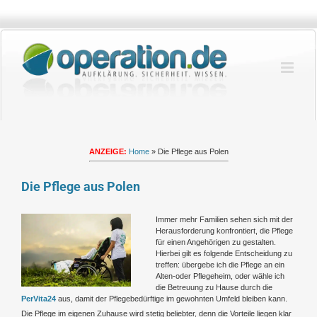
Zum
Inhalt
springen
ANZEIGE:
Home
»
Die Pflege aus Polen
Die Pflege aus Polen
Zeige
Immer mehr Familien sehen sich mit der
grösseres
Herausforderung konfrontiert, die Pflege
Bild
für einen Angehörigen zu gestalten.
Hierbei gilt es folgende Entscheidung zu
treffen: übergebe ich die Pflege an ein
Alten-oder Pflegeheim, oder wähle ich
die Betreuung zu Hause durch die
PerVita24
aus, damit der Pflegebedürftige im gewohnten Umfeld bleiben kann.
Die Pflege im eigenen Zuhause wird stetig beliebter, denn die Vorteile liegen klar