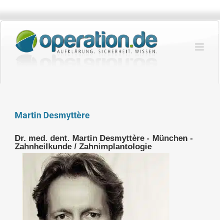
Zum
Inhalt
springen
Martin Desmyttère
Dr. med. dent. Martin Desmyttère - München -
Zahnheilkunde / Zahnimplantologie