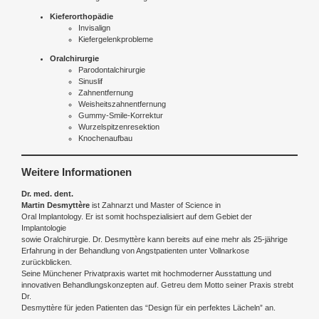
Kieferorthopädie
Invisalign
Kiefergelenkprobleme
Oralchirurgie
Parodontalchirurgie
Sinuslif
Zahnentfernung
Weisheitszahnentfernung
Gummy-Smile-Korrektur
Wurzelspitzenresektion
Knochenaufbau
Weitere Informationen
Dr. med. dent.
Martin Desmyttère
ist Zahnarzt und Master of Science in
Oral Implantology. Er ist somit hochspezialisiert auf dem Gebiet der
Implantologie
sowie Oralchirurgie. Dr. Desmyttère kann bereits auf eine mehr als 25-jährige
Erfahrung in der Behandlung von Angstpatienten unter Vollnarkose
zurückblicken.
Seine Münchener Privatpraxis wartet mit hochmoderner Ausstattung und
innovativen Behandlungskonzepten auf. Getreu dem Motto seiner Praxis strebt
Dr.
Desmyttère für jeden Patienten das “Design für ein perfektes Lächeln” an.