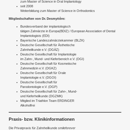
zum Master of Science in Oral Implantology
seit 2008
Weiterbildung zum Master of Science in Orthodontics
Mitgliedschaften von Dr.
Desmyttère
:
Bundesverband der implantologisch
tätigen Zahnärzte in Europa(BDIZ) / European Association of Dental
Implantologists (EDI)
Bayerische Landeszahnärztekammer (BLZK)
Deutsche Gesellschaft für Ästhetische
Zahnheilkunde e.V. (DGÄZ)
Deutsche Gesellschaft für Implantologie
im Zahn-, Mund- und Kieferbereich e.V. (DGI)
Deutsche Gesellschaft für Kosmetische
Zahnmedizin e.V. (DGKZ)
Deutsche Gesellschaft für Orale
Implantologie e.V. (DGOI)
Deutsche Gesellschaft für
Parodontologie e.V. (DGP)
Deutsche Gesellschaft für Zahn-, Mund-
und Kieferheilkunde (DGZMK)
Mitglied im Triathlon Team ERDINGER
Alkoholfrei
Praxis- bzw. Klinikinformationen
Die Privatpraxis für Zahnheilkunde
smileforever