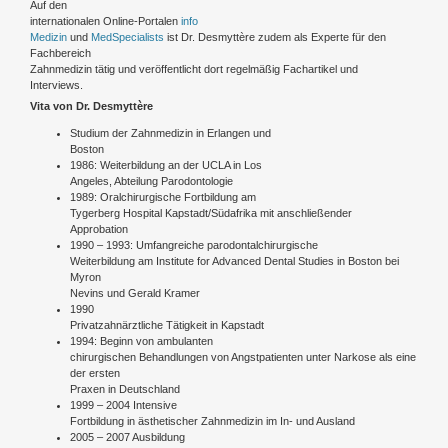
Auf den
internationalen Online-Portalen
info
Medizin
und
MedSpecialists
ist Dr. Desmyttère zudem als Experte für den
Fachbereich
Zahnmedizin tätig und veröffentlicht dort regelmäßig Fachartikel und
Interviews.
Vita von Dr. Desmyttère
Studium der Zahnmedizin in Erlangen und
Boston
1986: Weiterbildung an der UCLA in Los
Angeles, Abteilung Parodontologie
1989: Oralchirurgische Fortbildung am
Tygerberg Hospital Kapstadt/Südafrika mit anschließender
Approbation
1990 – 1993: Umfangreiche parodontalchirurgische
Weiterbildung am Institute for Advanced Dental Studies in Boston bei
Myron
Nevins und Gerald Kramer
1990
Privatzahnärztliche Tätigkeit in Kapstadt
1994: Beginn von ambulanten
chirurgischen Behandlungen von Angstpatienten unter Narkose als eine
der ersten
Praxen in Deutschland
1999 – 2004 Intensive
Fortbildung in ästhetischer Zahnmedizin im In- und Ausland
2005 – 2007 Ausbildung