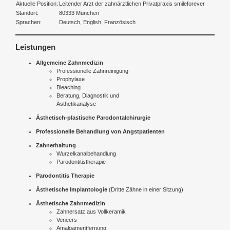
Aktuelle Position:
Leitender Arzt der zahnärztlichen Privatpraxis smileforever
Standort:
80333 München
Sprachen:
Deutsch, English, Französisch
Leistungen
Allgemeine Zahnmedizin
Professionelle Zahnreinigung
Prophylaxe
Bleaching
Beratung, Diagnostik und
Ästhetikanalyse
Ästhetisch-plastische Parodontalchirurgie
Professionelle Behandlung von Angstpatienten
Zahnerhaltung
Wurzelkanalbehandlung
Parodontitistherapie
Parodontitis Therapie
Ästhetische Implantologie
(Dritte Zähne in einer Sitzung)
Ästhetische Zahnmedizin
Zahnersatz aus Vollkeramik
Veneers
Amalgamentfernung