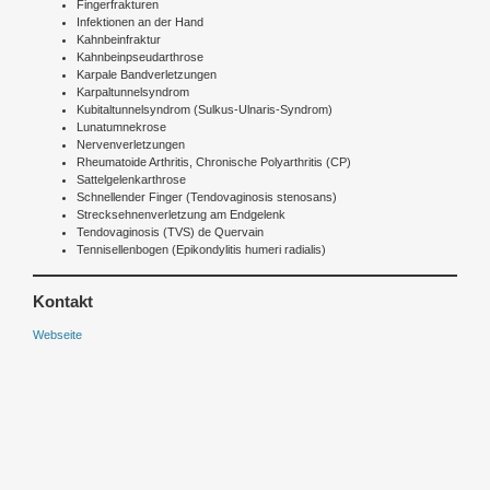
Fingerfrakturen
Infektionen an der Hand
Kahnbeinfraktur
Kahnbeinpseudarthrose
Karpale Bandverletzungen
Karpaltunnelsyndrom
Kubitaltunnelsyndrom (Sulkus-Ulnaris-Syndrom)
Lunatumnekrose
Nervenverletzungen
Rheumatoide Arthritis, Chronische Polyarthritis (CP)
Sattelgelenkarthrose
Schnellender Finger (Tendovaginosis stenosans)
Strecksehnenverletzung am Endgelenk
Tendovaginosis (TVS) de Quervain
Tennisellenbogen (Epikondylitis humeri radialis)
Kontakt
Webseite