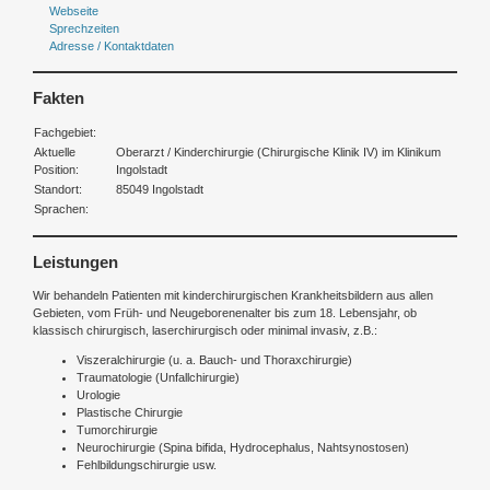
Webseite
Sprechzeiten
Adresse / Kontaktdaten
Fakten
Fachgebiet:
Aktuelle
Oberarzt / Kinderchirurgie (Chirurgische Klinik IV) im Klinikum
Position:
Ingolstadt
Standort:
85049 Ingolstadt
Sprachen:
Leistungen
Wir behandeln Patienten mit kinderchirurgischen Krankheitsbildern aus allen
Gebieten, vom Früh- und Neugeborenenalter bis zum 18. Lebensjahr, ob
klassisch chirurgisch, laserchirurgisch oder minimal invasiv, z.B.:
Viszeralchirurgie (u. a. Bauch- und Thoraxchirurgie)
Traumatologie (Unfallchirurgie)
Urologie
Plastische Chirurgie
Tumorchirurgie
Neurochirurgie (Spina bifida, Hydrocephalus, Nahtsynostosen)
Fehlbildungschirurgie usw.