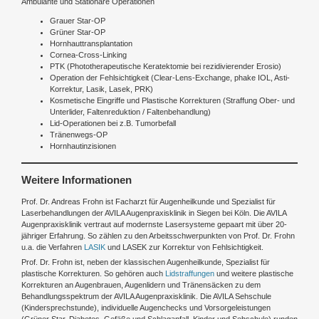
Ambulante und Stationäre Operationen
Grauer Star-OP
Grüner Star-OP
Hornhauttransplantation
Cornea-Cross-Linking
PTK (Phototherapeutische Keratektomie bei rezidivierender Erosio)
Operation der Fehlsichtigkeit (Clear-Lens-Exchange, phake IOL, Asti-
Korrektur, Lasik, Lasek, PRK)
Kosmetische Eingriffe und Plastische Korrekturen (Straffung Ober- und
Unterlider, Faltenreduktion / Faltenbehandlung)
Lid-Operationen bei z.B. Tumorbefall
Tränenwegs-OP
Hornhautinzisionen
Weitere Informationen
Prof. Dr. Andreas Frohn ist Facharzt für Augenheilkunde und Spezialist für
Laserbehandlungen der AVILA Augenpraxisklinik in Siegen bei Köln. Die AVILA
Augenpraxisklinik vertraut auf modernste Lasersysteme gepaart mit über 20-
jähriger Erfahrung. So zählen zu den Arbeitsschwerpunkten von Prof. Dr. Frohn
u.a. die Verfahren
LASIK
und LASEK zur Korrektur von Fehlsichtigkeit.
Prof. Dr. Frohn ist, neben der klassischen Augenheilkunde, Spezialist für
plastische Korrekturen. So gehören auch
Lidstraffungen
und weitere plastische
Korrekturen an Augenbrauen, Augenlidern und Tränensäcken zu dem
Behandlungsspektrum der AVILA Augenpraxisklinik. Die AVILA Sehschule
(Kindersprechstunde), individuelle Augenchecks und Vorsorgeleistungen