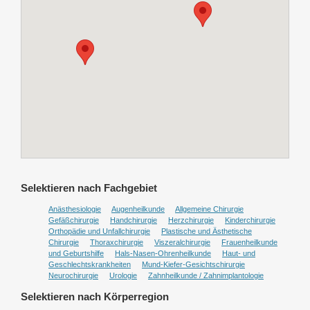
Selektieren nach Fachgebiet
Anästhesiologie
Augenheilkunde
Allgemeine Chirurgie
Gefäßchirurgie
Handchirurgie
Herzchirurgie
Kinderchirurgie
Orthopädie und Unfallchirurgie
Plastische und Ästhetische
Chirurgie
Thoraxchirurgie
Viszeralchirurgie
Frauenheilkunde
und Geburtshilfe
Hals-Nasen-Ohrenheilkunde
Haut- und
Geschlechtskrankheiten
Mund-Kiefer-Gesichtschirurgie
Neurochirurgie
Urologie
Zahnheilkunde / Zahnimplantologie
Selektieren nach Körperregion