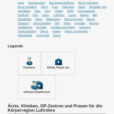
Auge
Bauchmuskel
Bauchspeicheldrüse
Brust (männlich)
Brust (weiblich)
Darm
Fuss
Halsraum
Hand
Harnleiter und
Harnblase
Haut
Herz
Hoden
Hüfte
Immunabwehr
Kehlkopf
Knie
Leber
Luftröhre
Lunge
Magen
Milz
Mundhöhle
Nase
Nebenniere
Nervensystem
Nieren
Oberarm
Oberschenkel
Ohr
Penis
Prostata
Rachen
Schilddrüse
Schulter
Schädel und Gehirn
Unterarm
Unterschenkel
Uterus
Vagina
Venen und Arterien
Wirbelsäule
Zwerchfell
Zähne
Legende
Facharzt
Klinik, Praxis etc.
mehrere Ergebnisse
Ärzte, Kliniken, OP-Zentren und Praxen für die
Körperregion Luftröhre