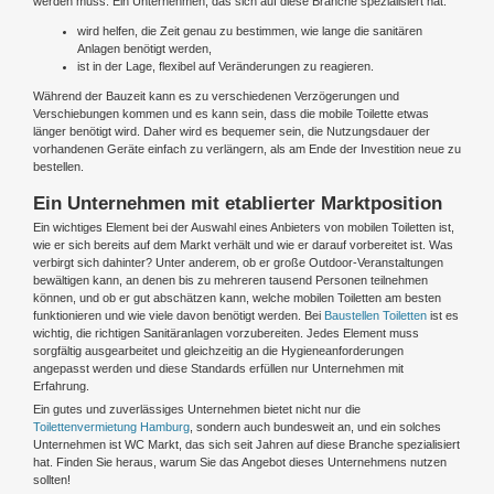
werden muss. Ein Unternehmen, das sich auf diese Branche spezialisiert hat:
wird helfen, die Zeit genau zu bestimmen, wie lange die sanitären
Anlagen benötigt werden,
ist in der Lage, flexibel auf Veränderungen zu reagieren.
Während der Bauzeit kann es zu verschiedenen Verzögerungen und
Verschiebungen kommen und es kann sein, dass die mobile Toilette etwas
länger benötigt wird. Daher wird es bequemer sein, die Nutzungsdauer der
vorhandenen Geräte einfach zu verlängern, als am Ende der Investition neue zu
bestellen.
Ein Unternehmen mit etablierter Marktposition
Ein wichtiges Element bei der Auswahl eines Anbieters von mobilen Toiletten ist,
wie er sich bereits auf dem Markt verhält und wie er darauf vorbereitet ist. Was
verbirgt sich dahinter? Unter anderem, ob er große Outdoor-Veranstaltungen
bewältigen kann, an denen bis zu mehreren tausend Personen teilnehmen
können, und ob er gut abschätzen kann, welche mobilen Toiletten am besten
funktionieren und wie viele davon benötigt werden. Bei
Baustellen Toiletten
ist es
wichtig, die richtigen Sanitäranlagen vorzubereiten. Jedes Element muss
sorgfältig ausgearbeitet und gleichzeitig an die Hygieneanforderungen
angepasst werden und diese Standards erfüllen nur Unternehmen mit
Erfahrung.
Ein gutes und zuverlässiges Unternehmen bietet nicht nur die
Toilettenvermietung Hamburg
, sondern auch bundesweit an, und ein solches
Unternehmen ist WC Markt, das sich seit Jahren auf diese Branche spezialisiert
hat. Finden Sie heraus, warum Sie das Angebot dieses Unternehmens nutzen
sollten!