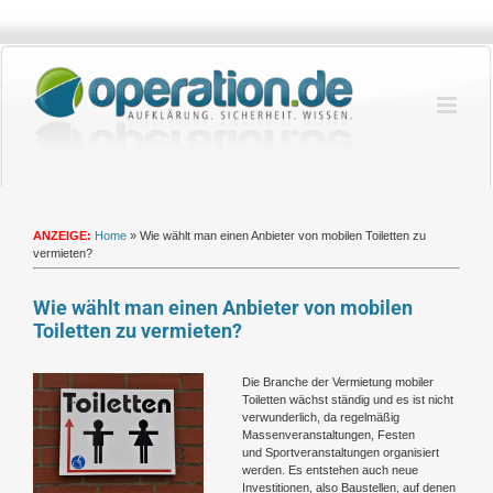
Zum
Inhalt
springen
ANZEIGE:
Home
»
Wie wählt man einen Anbieter von mobilen Toiletten zu
vermieten?
Wie wählt man einen Anbieter von mobilen
Toiletten zu vermieten?
Zeige
Die Branche der Vermietung mobiler
grösseres
Toiletten wächst ständig und es ist nicht
Bild
verwunderlich, da regelmäßig
Massenveranstaltungen, Festen
und Sportveranstaltungen organisiert
werden. Es entstehen auch neue
Investitionen, also Baustellen, auf denen