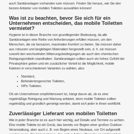
auch Sanitäranlagen vorhanden sein müssen. Finden Sie heraus, wie Sie den
besten Anbieter von mobilen Toiletten auswählen können!
Was ist zu beachten, bevor Sie sich für ein
Unternehmen entscheiden, das mobile Toiletten
vermietet?
Hygiene ist in dieser Branche von grundlegender Bedeutung, da alle
Sanitäranlagen eine Reihe von Anforderungen erfüllen müssen, um den
Menschen, die sie benutzen, maximalen Komfort zu bieten. Sie müssen daher
aus robusten und langlebigen Materialien hergestellt sein, d. h. sie müssen
sowohl den wechselnden Witterungsbedingungen als auch den chemischen
Reinigungsmitteln standhalten. Sanitäranlagen sollten auch ein hohes Gefühl der
Privatsphäre geben und ein zusätzlicher Vorteil ist die Möglichkeit, mobile
Kabinen in verschiedenen Varianten zu wählen, also:
Standard,
Behindertengerechte Toiletten,
VIPs-Toiletten.
Ob ein Unternehmen empfehlenswert ist, hängt davon ab, ob es eine
regelmäßige Reinigung und Wartung anbietet, denn mobile Toiletten sollten
regelmäßig und gründlich gereinigt werden, damit sich jeder in ihnen wohlfühlt.
Zuverlässiger Lieferant von mobilen Toiletten
Wie in jeder Branche ist es auch hier wichtig, auf Details und Termine zu achten.
Eine mobile Toilette ist ein Gerät, das bereits vor Beginn einer großen Outdoor-
Veranstaltung, aber auch z. B. von Beginn eines Neubaus, vor Ort aufgestellt