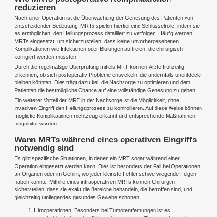
reduzieren
Nach einer Operation ist die Überwachung der Genesung des Patienten von
entscheidender Bedeutung. MRTs spielen hierbei eine Schlüsselrolle, indem sie
es ermöglichen, den Heilungsprozess detailliert zu verfolgen. Häufig werden
MRTs eingesetzt, um sicherzustellen, dass keine unvorhergesehenen
Komplikationen wie Infektionen oder Blutungen auftreten, die chirurgisch
korrigiert werden müssten.
Durch die regelmäßige Überprüfung mittels MRT können Ärzte frühzeitig
erkennen, ob sich postoperativ Probleme entwickeln, die andernfalls unentdeckt
bleiben könnten. Dies trägt dazu bei, die Nachsorge zu optimieren und dem
Patienten die bestmögliche Chance auf eine vollständige Genesung zu geben.
Ein weiterer Vorteil der MRT in der Nachsorge ist die Möglichkeit, ohne
invasiven Eingriff den Heilungsprozess zu kontrollieren. Auf diese Weise können
mögliche Komplikationen rechtzeitig erkannt und entsprechende Maßnahmen
eingeleitet werden.
Wann MRTs während eines operativen Eingriffs
notwendig sind
Es gibt spezifische Situationen, in denen ein MRT sogar während einer
Operation eingesetzt werden kann. Dies ist besonders der Fall bei Operationen
an Organen oder im Gehirn, wo jeder kleinste Fehler schwerwiegende Folgen
haben könnte. Mithilfe eines intraoperativen MRTs können Chirurgen
sicherstellen, dass sie exakt die Bereiche behandeln, die betroffen sind, und
gleichzeitig umliegendes gesundes Gewebe schonen.
Hirnoperationen: Besonders bei Tumorentfernungen ist es