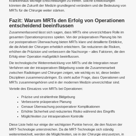
Krankenhaus wichtige Entscheidungen zu treffen. Solche Entwicklungen
könnten die Zukunft der Medizin grundlegend verändern und die Bedeutung von
MRTs für die Chirurgie weiter stärken.
Fazit: Warum MRTs den Erfolg von Operationen
entscheidend beeinflussen
Zusammenfassend lässt sich sagen, dass MRTs eine unverzichtbare Rolle im
gesamten Operationsprozess spielen. Von der präoperativen Planung bis hin
zur postoperativen Überwachung bieten MRTs klare und detaillierte Einblicke,
die die Arbeit der Chirurgen erheblich erleichtern. Sie reduzieren die Risiken,
erhöhen die Präzision und verbessern die Nachsorge – alles Faktoren, die den
Erfolg einer Operation maßgeblich beeinflussen.
Die technologische Weiterentwicklung von MRTs und die Integration neuer
Verfahren wie der intraoperativen Bildgebung sowie die Zusammenarbeit
zwischen Radiologen und Chirurgen zeigen, wie wichtig es ist, diese beiden
Disziplinen zusammenzubringen. Es steht außer Frage, dass Operationen und
MRTs zusammengehören und in der modernen Medizin unverzichtbar sind.
Vorteile des Einsatzes von MRTs bei Operationen:
Präzise und strahlenfreie Bildgebung
Verbesserte präoperative Planung
Genaue Überwachung postoperativer Komplikationen
Erhöhte Sicherheit und reduziertes Risiko während des Eingriffs
Möglichkeiten zur intraoperativen Kontrolle
Diese Liste hebt nur einige der wichtigsten Punkte hervor, die den Nutzen der
MRT-Technologie unterstreichen. Da die MRT-Technologie sich ständig
weiterentwickelt, werden die Möglichkeiten, sie in der Chirurgie einzusetzen, in