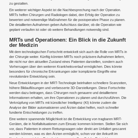
zu gestalten.
Ein weiterer wichtiger Aspekt ist die Nachbesprechung nach der Operation.
MRTs helfen Chirurgen und Radiologen dabei, den Erfolg der Operation zu
bewerten und notwendige Maßnahmen für die postoperative Phase zu planen.
Die detaillierten Aufnahmen geben Aufschluss darüber, ob die Operation wie
geplant verlaufen ist oder ob weitere Behandlungen notwendig sind.
MRTs und Operationen: Ein Blick in die Zukunft
der Medizin
Mit dem technologischen Fortschritt entwickelt sich auch die Rolle von MRTs in
der Chirurgie weiter. Künftig könnten MRTs noch präzisere Aufnahmen liefern,
die nicht nur den aktuellen Zustand eines Patienten darstellen, sondern auch
Vorhersagen über den weiteren Krankheitsverlauf ermöglichen. Dies könnte
besonders für chronische Erkrankungen oder komplizierte Eingriffe eine
revolutionäre Entwicklung sein.
Neue Entwicklungen in der MRT-Technologie beinhalten schnellere Scanzeiten,
höhere Bildauflösungen und verbesserte 3D-Darstellungen. Diese Fortschritte
werden dazu beitragen, dass Chirurgen noch genauere und detailliertere
Informationen erhalten, um ihre Operationen zu planen und durchzuführen. Die
Verknüpfung von MRTs mit künstlicher Intelligenz (KI) könnte zudem die
Analyse der Bilder automatisieren und Ärzten dabei helfen, noch schneller
fundierte Entscheidungen zu treffen.
Eine weitere spannende Möglichkeit ist die Entwicklung von tragbaren MRT-
Geräten, die in Notfallsituationen zum Einsatz kommen könnten. Stellen Sie sich
vor, dass Patienten in einem Rettungswagen oder direkt am Unfallort gescannt
werden können, was es den Ärzten ermöglicht, schon vor der Ankunft im