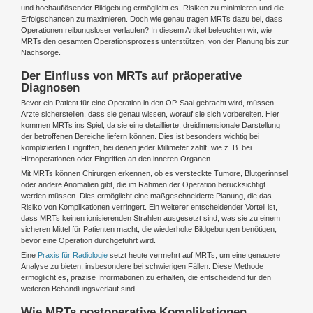
und hochauflösender Bildgebung ermöglicht es, Risiken zu minimieren und die
Erfolgschancen zu maximieren. Doch wie genau tragen MRTs dazu bei, dass
Operationen reibungsloser verlaufen? In diesem Artikel beleuchten wir, wie
MRTs den gesamten Operationsprozess unterstützen, von der Planung bis zur
Nachsorge.
Der Einfluss von MRTs auf präoperative
Diagnosen
Bevor ein Patient für eine Operation in den OP-Saal gebracht wird, müssen
Ärzte sicherstellen, dass sie genau wissen, worauf sie sich vorbereiten. Hier
kommen MRTs ins Spiel, da sie eine detaillierte, dreidimensionale Darstellung
der betroffenen Bereiche liefern können. Dies ist besonders wichtig bei
komplizierten Eingriffen, bei denen jeder Millimeter zählt, wie z. B. bei
Hirnoperationen oder Eingriffen an den inneren Organen.
Mit MRTs können Chirurgen erkennen, ob es versteckte Tumore, Blutgerinnsel
oder andere Anomalien gibt, die im Rahmen der Operation berücksichtigt
werden müssen. Dies ermöglicht eine maßgeschneiderte Planung, die das
Risiko von Komplikationen verringert. Ein weiterer entscheidender Vorteil ist,
dass MRTs keinen ionisierenden Strahlen ausgesetzt sind, was sie zu einem
sicheren Mittel für Patienten macht, die wiederholte Bildgebungen benötigen,
bevor eine Operation durchgeführt wird.
Eine
Praxis für Radiologie
setzt heute vermehrt auf MRTs, um eine genauere
Analyse zu bieten, insbesondere bei schwierigen Fällen. Diese Methode
ermöglicht es, präzise Informationen zu erhalten, die entscheidend für den
weiteren Behandlungsverlauf sind.
Wie MRTs postoperative Komplikationen