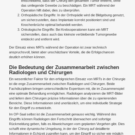
entscheidend, dass der Chirurg den gesamten Tumor entfernt, ohne
das umliegende Gewebe zu beschädigen. Ein MRT während der
Operation hilft dabei, dies zu überprüfen.
Orthopädische Eingriffe: In der Orthopädie wird die Bildgebung genutzt,
um sicherzustellen, dass Implantate korrekt positioniert sind und
Knochenbrüche optimal behandelt werden.
Onkologische Eingriffe: Bei Krebsoperationen kann ein MRT
sicherstellen, dass auch das kleinste verbleibende Tumorgewebe
entdeckt und entfernt wird.
Der Einsatz eines MRTs während der Operation ist zwar technisch
anspruchsvoll, bietet aber unschätzbare Vorteile, die die Erfolgschancen
deutlich erhöhen können.
Die Bedeutung der Zusammenarbeit zwischen
Radiologen und Chirurgen
Ein wesentlicher Faktor für den erfolgreichen Einsatz von MRTs in der Chirurgie
ist die enge Zusammenarbeit zwischen Radiologen und Chirurgen. Beide
Fachdisziplinen bringen unterschiedliche Expertisen mit, die im Zusammenspiel
eine optimale Behandlung ermöglichen. Radiologen analysieren die MRT-Bilder
und liefern dem Chirurgen präzise Informationen über die zu operierenden
Bereiche. Diese Informationen sind unerlässlich, um eine individuelle Strategie
für den Eingriff zu entwickeln.
Im OP-Saal selbst ist die Zusammenarbeit genauso wichtig. Während des
Eingriffs können Radiologen den Fortschritt überwachen und sofortige
Rückmeldung geben, falls es Abweichungen vom geplanten Vorgehen gibt. Dies
schafft eine dynamische Umgebung, in der der Chirurg auf detaillierte
Informationen in Echtzeit zugreifen kann, um den Eingriff so sicher wie möglich