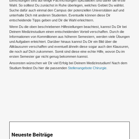
Einrichtungen sind auf einige Fachrichtungen spezialisiert und daher die erste
Wahl. So solltest Du zunächst in Ruhe überlegen, welches Gebiet Du wählst.
Suche dafür auch einmal den Campus der potenziellen Universitäten auf und
unterhalte Dich mit anderen Studenten. Eventuelle können diese Dir
entscheidende Tipps geben und Dir die Wahl erleichtern.
Wenn Du die oben beschriebenen Hilfestellungen beachtest, kannst Du Dir bei
Deinem Medizinstudium einen entscheidenden Vorteil verschaffen. Durch die
Informationen von Kommilitonen aus höheren Semestern, werden viele Übungen
und Aufgaben erleichtert. Darüber hinaus kannst Du Dir ein Bild über die
Altklausuren verschaffen und eventuell ähneln diese sogar auch den Klausuren,
die noch auf Dich zukommen. Somit sind diese eine echte Hilfe, wovon Du im
ersten Semester gar nicht genug bekommen kannst.
Ansonsten wünschen wir Dir viel Erfolg bei Deinem Medizinstudium! Nach dem
Studium findest Du hier die passenden
Stellenangebote Chirurgie.
Neueste Beiträge