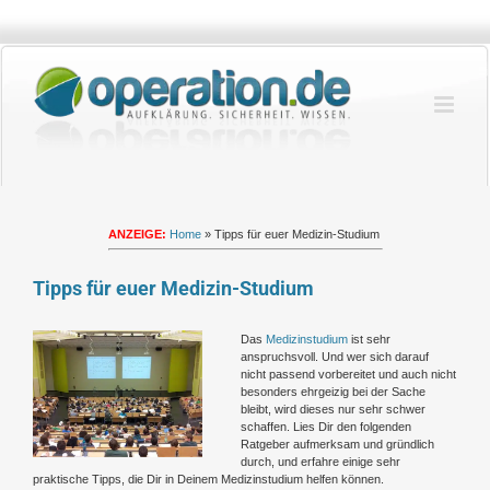
Zum
Inhalt
springen
ANZEIGE:
Home
»
Tipps für euer Medizin-Studium
Tipps für euer Medizin-Studium
Zeige
Das
Medizinstudium
ist sehr
grösseres
anspruchsvoll. Und wer sich darauf
Bild
nicht passend vorbereitet und auch nicht
besonders ehrgeizig bei der Sache
bleibt, wird dieses nur sehr schwer
schaffen. Lies Dir den folgenden
Ratgeber aufmerksam und gründlich
durch, und erfahre einige sehr
praktische Tipps, die Dir in Deinem Medizinstudium helfen können.