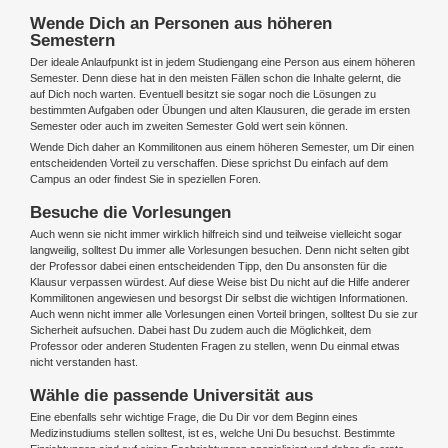
Wende Dich an Personen aus höheren
Semestern
Der ideale Anlaufpunkt ist in jedem Studiengang eine Person aus einem höheren
Semester. Denn diese hat in den meisten Fällen schon die Inhalte gelernt, die
auf Dich noch warten. Eventuell besitzt sie sogar noch die Lösungen zu
bestimmten Aufgaben oder Übungen und alten Klausuren, die gerade im ersten
Semester oder auch im zweiten Semester Gold wert sein können.
Wende Dich daher an Kommilitonen aus einem höheren Semester, um Dir einen
entscheidenden Vorteil zu verschaffen. Diese sprichst Du einfach auf dem
Campus an oder findest Sie in speziellen Foren.
Besuche die Vorlesungen
Auch wenn sie nicht immer wirklich hilfreich sind und teilweise vielleicht sogar
langweilig, solltest Du immer alle Vorlesungen besuchen. Denn nicht selten gibt
der Professor dabei einen entscheidenden Tipp, den Du ansonsten für die
Klausur verpassen würdest. Auf diese Weise bist Du nicht auf die Hilfe anderer
Kommilitonen angewiesen und besorgst Dir selbst die wichtigen Informationen.
Auch wenn nicht immer alle Vorlesungen einen Vorteil bringen, solltest Du sie zur
Sicherheit aufsuchen. Dabei hast Du zudem auch die Möglichkeit, dem
Professor oder anderen Studenten Fragen zu stellen, wenn Du einmal etwas
nicht verstanden hast.
Wähle die passende Universität aus
Eine ebenfalls sehr wichtige Frage, die Du Dir vor dem Beginn eines
Medizinstudiums stellen solltest, ist es, welche Uni Du besuchst. Bestimmte