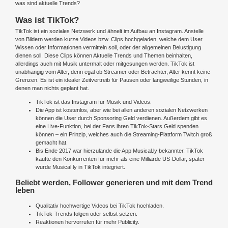
was sind aktuelle Trends?
Was ist TikTok?
TikTok ist ein soziales Netzwerk und ähnelt im Aufbau an Instagram. Anstelle
von Bildern werden kurze Videos bzw. Clips hochgeladen, welche dem User
Wissen oder Informationen vermitteln soll, oder der allgemeinen Belustigung
dienen soll. Diese Clips können Aktuelle Trends und Themen beinhalten,
allerdings auch mit Musik untermalt oder mitgesungen werden. TikTok ist
unabhängig vom Alter, denn egal ob Streamer oder Betrachter, Alter kennt keine
Grenzen. Es ist ein idealer Zeitvertreib für Pausen oder langweilige Stunden, in
denen man nichts geplant hat.
TikTok ist das Instagram für Musik und Videos.
Die App ist kostenlos, aber wie bei allen anderen sozialen Netzwerken
können die User durch Sponsoring Geld verdienen. Außerdem gibt es
eine Live-Funktion, bei der Fans ihren TikTok-Stars Geld spenden
können – ein Prinzip, welches auch die Streaming-Plattform Twitch groß
gemacht hat.
Bis Ende 2017 war hierzulande die App Musical.ly bekannter. TikTok
kaufte den Konkurrenten für mehr als eine Milliarde US-Dollar, später
wurde Musical.ly in TikTok integriert.
Beliebt werden, Follower generieren und mit dem Trend
leben
Qualitativ hochwertige Videos bei TikTok hochladen.
TikTok-Trends folgen oder selbst setzen.
Reaktionen hervorrufen für mehr Publicity.