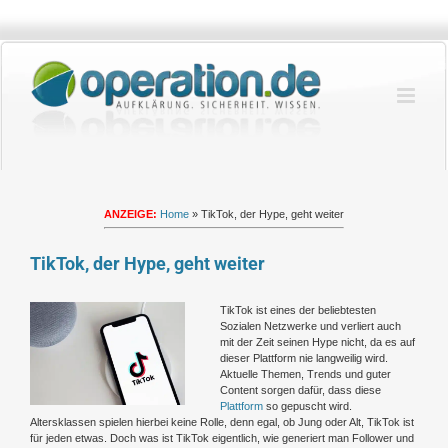
Zum
Inhalt
springen
ANZEIGE:
Home
»
TikTok, der Hype, geht weiter
TikTok, der Hype, geht weiter
Zeige
TikTok ist eines der beliebtesten
grösseres
Sozialen Netzwerke und verliert auch
Bild
mit der Zeit seinen Hype nicht, da es auf
dieser Plattform nie langweilig wird.
Aktuelle Themen, Trends und guter
Content sorgen dafür, dass diese
Plattform
so gepuscht wird.
Altersklassen spielen hierbei keine Rolle, denn egal, ob Jung oder Alt, TikTok ist
für jeden etwas. Doch was ist TikTok eigentlich, wie generiert man Follower und