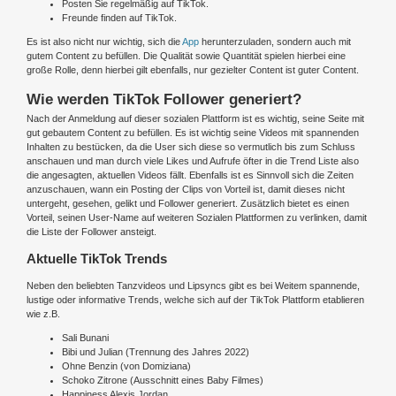
Posten Sie regelmäßig auf TikTok.
Freunde finden auf TikTok.
Es ist also nicht nur wichtig, sich die
App
herunterzuladen, sondern auch mit
gutem Content zu befüllen. Die Qualität sowie Quantität spielen hierbei eine
große Rolle, denn hierbei gilt ebenfalls, nur gezielter Content ist guter Content.
Wie werden TikTok Follower generiert?
Nach der Anmeldung auf dieser sozialen Plattform ist es wichtig, seine Seite mit
gut gebautem Content zu befüllen. Es ist wichtig seine Videos mit spannenden
Inhalten zu bestücken, da die User sich diese so vermutlich bis zum Schluss
anschauen und man durch viele Likes und Aufrufe öfter in die Trend Liste also
die angesagten, aktuellen Videos fällt. Ebenfalls ist es Sinnvoll sich die Zeiten
anzuschauen, wann ein Posting der Clips von Vorteil ist, damit dieses nicht
untergeht, gesehen, gelikt und Follower generiert. Zusätzlich bietet es einen
Vorteil, seinen User-Name auf weiteren Sozialen Plattformen zu verlinken, damit
die Liste der Follower ansteigt.
Aktuelle TikTok Trends
Neben den beliebten Tanzvideos und Lipsyncs gibt es bei Weitem spannende,
lustige oder informative Trends, welche sich auf der TikTok Plattform etablieren
wie z.B.
Sali Bunani
Bibi und Julian (Trennung des Jahres 2022)
Ohne Benzin (von Domiziana)
Schoko Zitrone (Ausschnitt eines Baby Filmes)
Happiness Alexis Jordan