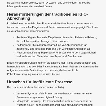
die auftretenden Probleme, deren Ursachen und wie sie durch innovative
Lösungen überwunden werden können.
Herausforderungen der traditionellen KFO-
Abrechnung
In vielen kieferorthopädischen Praxen sind die Abrechnungsprozesse noch
immer von manuellen Eingaben und Papierdokumentationen geprägt. Dies kann
zu verschiedenen Problemen führen:
Fehleranfälligkeit: Manuelle Eingaben erhöhen das Risiko von Fehlern,
die zu falschen Abrechnungen führen können.
Zeitaufwand: Die manuelle Bearbeitung von Abrechnungen ist
zeitintensiv und lenkt das Personal von wichtigeren Aufgaben ab.
Ressourcenbindung: Papierbasierte Systeme erfordern Lagerflächen
und verbrauchen Materialien wie Papier und Druckertinte.
Diese Herausforderungen können die Effizienz der Praxis beeinträchtigen und
letztendlich auch das Wohl der Patienten negativ beeinflussen, da administrative
Aufgaben wertvolle Zeit in Anspruch nehmen, die besser in die
Patientenversorgung investiert werden könnte.
Ursachen für ineffiziente Prozesse
Die Ursachen für diese Ineffizienzen sind vielfältig:
Veraltete Systeme: Viele Praxen verwenden noch immer veraltete
Software oder gar keine digitale Lösung.
Mangelnde Schulung: Das Personal ist oft nicht ausreichend in der
Nutzung neuer Technologien geschult, was zu Unsicherheiten und