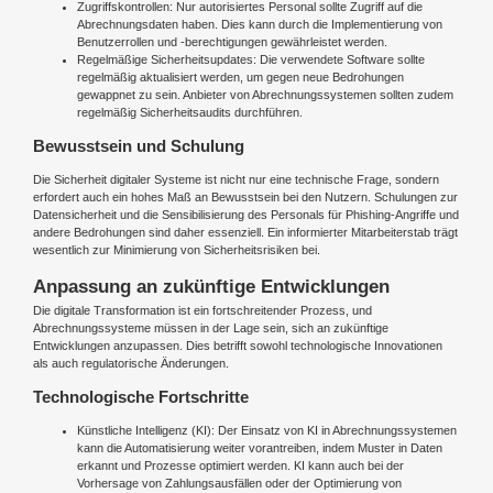
Zugriffskontrollen: Nur autorisiertes Personal sollte Zugriff auf die
Abrechnungsdaten haben. Dies kann durch die Implementierung von
Benutzerrollen und -berechtigungen gewährleistet werden.
Regelmäßige Sicherheitsupdates: Die verwendete Software sollte
regelmäßig aktualisiert werden, um gegen neue Bedrohungen
gewappnet zu sein. Anbieter von Abrechnungssystemen sollten zudem
regelmäßig Sicherheitsaudits durchführen.
Bewusstsein und Schulung
Die Sicherheit digitaler Systeme ist nicht nur eine technische Frage, sondern
erfordert auch ein hohes Maß an Bewusstsein bei den Nutzern. Schulungen zur
Datensicherheit und die Sensibilisierung des Personals für Phishing-Angriffe und
andere Bedrohungen sind daher essenziell. Ein informierter Mitarbeiterstab trägt
wesentlich zur Minimierung von Sicherheitsrisiken bei.
Anpassung an zukünftige Entwicklungen
Die digitale Transformation ist ein fortschreitender Prozess, und
Abrechnungssysteme müssen in der Lage sein, sich an zukünftige
Entwicklungen anzupassen. Dies betrifft sowohl technologische Innovationen
als auch regulatorische Änderungen.
Technologische Fortschritte
Künstliche Intelligenz (KI): Der Einsatz von KI in Abrechnungssystemen
kann die Automatisierung weiter vorantreiben, indem Muster in Daten
erkannt und Prozesse optimiert werden. KI kann auch bei der
Vorhersage von Zahlungsausfällen oder der Optimierung von