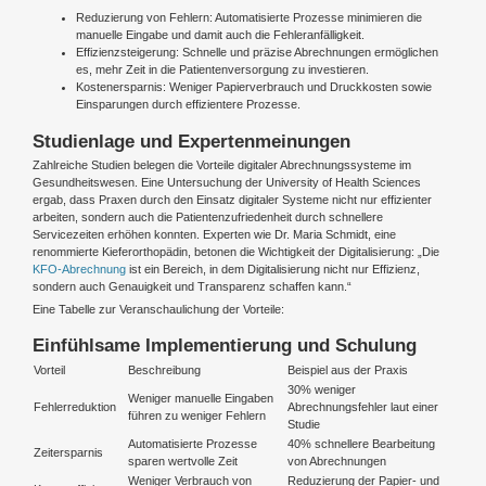
Reduzierung von Fehlern: Automatisierte Prozesse minimieren die
manuelle Eingabe und damit auch die Fehleranfälligkeit.
Effizienzsteigerung: Schnelle und präzise Abrechnungen ermöglichen
es, mehr Zeit in die Patientenversorgung zu investieren.
Kostenersparnis: Weniger Papierverbrauch und Druckkosten sowie
Einsparungen durch effizientere Prozesse.
Studienlage und Expertenmeinungen
Zahlreiche Studien belegen die Vorteile digitaler Abrechnungssysteme im
Gesundheitswesen. Eine Untersuchung der University of Health Sciences
ergab, dass Praxen durch den Einsatz digitaler Systeme nicht nur effizienter
arbeiten, sondern auch die Patientenzufriedenheit durch schnellere
Servicezeiten erhöhen konnten. Experten wie Dr. Maria Schmidt, eine
renommierte Kieferorthopädin, betonen die Wichtigkeit der Digitalisierung: „Die
KFO-Abrechnung
ist ein Bereich, in dem Digitalisierung nicht nur Effizienz,
sondern auch Genauigkeit und Transparenz schaffen kann.“
Eine Tabelle zur Veranschaulichung der Vorteile:
Einfühlsame Implementierung und Schulung
Vorteil
Beschreibung
Beispiel aus der Praxis
30% weniger
Weniger manuelle Eingaben
Fehlerreduktion
Abrechnungsfehler laut einer
führen zu weniger Fehlern
Studie
Automatisierte Prozesse
40% schnellere Bearbeitung
Zeitersparnis
sparen wertvolle Zeit
von Abrechnungen
Weniger Verbrauch von
Reduzierung der Papier- und