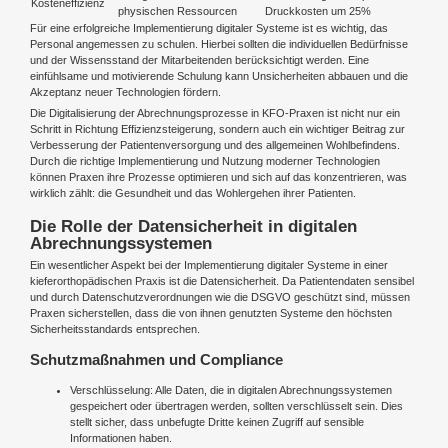
Kosteneffizienz
physischen Ressourcen
Druckkosten um 25%
Für eine erfolgreiche Implementierung digitaler Systeme ist es wichtig, das
Personal angemessen zu schulen. Hierbei sollten die individuellen Bedürfnisse
und der Wissensstand der Mitarbeitenden berücksichtigt werden. Eine
einfühlsame und motivierende Schulung kann Unsicherheiten abbauen und die
Akzeptanz neuer Technologien fördern.
Die Digitalisierung der Abrechnungsprozesse in KFO-Praxen ist nicht nur ein
Schritt in Richtung Effizienzsteigerung, sondern auch ein wichtiger Beitrag zur
Verbesserung der Patientenversorgung und des allgemeinen Wohlbefindens.
Durch die richtige Implementierung und Nutzung moderner Technologien
können Praxen ihre Prozesse optimieren und sich auf das konzentrieren, was
wirklich zählt: die Gesundheit und das Wohlergehen ihrer Patienten.
Die Rolle der Datensicherheit in digitalen
Abrechnungssystemen
Ein wesentlicher Aspekt bei der Implementierung digitaler Systeme in einer
kieferorthopädischen Praxis ist die Datensicherheit. Da Patientendaten sensibel
und durch Datenschutzverordnungen wie die DSGVO geschützt sind, müssen
Praxen sicherstellen, dass die von ihnen genutzten Systeme den höchsten
Sicherheitsstandards entsprechen.
Schutzmaßnahmen und Compliance
Verschlüsselung: Alle Daten, die in digitalen Abrechnungssystemen
gespeichert oder übertragen werden, sollten verschlüsselt sein. Dies
stellt sicher, dass unbefugte Dritte keinen Zugriff auf sensible
Informationen haben.