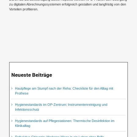
zu digitalen Abrechnungssystemen erfolgreich gestalten und langfristig von den
Vorteilen profitieren.
Neueste Beiträge
Hautpflege am Stumpf nach der Reha: Checkliste für den Alltag mit
Prothese
Hygienestandards im OP-Zentrum: Instrumentenreinigung und
Infektionsschutz
Hygienestandards auf Pflegestationen: Thermische Desinfektion im
Klinikalltag
Refraktive Chirurgie: Moderne Wege in ein Leben ohne Brille