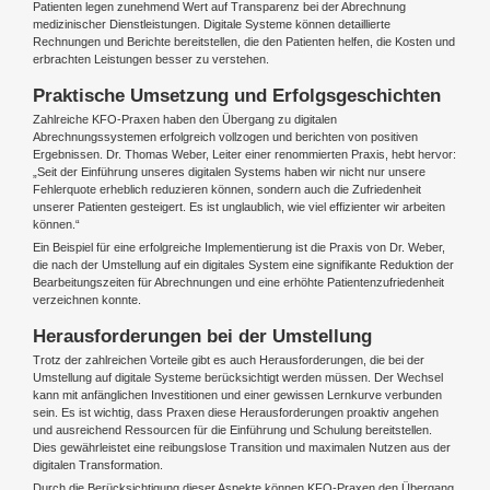
Patienten legen zunehmend Wert auf Transparenz bei der Abrechnung
medizinischer Dienstleistungen. Digitale Systeme können detaillierte
Rechnungen und Berichte bereitstellen, die den Patienten helfen, die Kosten und
erbrachten Leistungen besser zu verstehen.
Praktische Umsetzung und Erfolgsgeschichten
Zahlreiche KFO-Praxen haben den Übergang zu digitalen
Abrechnungssystemen erfolgreich vollzogen und berichten von positiven
Ergebnissen. Dr. Thomas Weber, Leiter einer renommierten Praxis, hebt hervor:
„Seit der Einführung unseres digitalen Systems haben wir nicht nur unsere
Fehlerquote erheblich reduzieren können, sondern auch die Zufriedenheit
unserer Patienten gesteigert. Es ist unglaublich, wie viel effizienter wir arbeiten
können.“
Ein Beispiel für eine erfolgreiche Implementierung ist die Praxis von Dr. Weber,
die nach der Umstellung auf ein digitales System eine signifikante Reduktion der
Bearbeitungszeiten für Abrechnungen und eine erhöhte Patientenzufriedenheit
verzeichnen konnte.
Herausforderungen bei der Umstellung
Trotz der zahlreichen Vorteile gibt es auch Herausforderungen, die bei der
Umstellung auf digitale Systeme berücksichtigt werden müssen. Der Wechsel
kann mit anfänglichen Investitionen und einer gewissen Lernkurve verbunden
sein. Es ist wichtig, dass Praxen diese Herausforderungen proaktiv angehen
und ausreichend Ressourcen für die Einführung und Schulung bereitstellen.
Dies gewährleistet eine reibungslose Transition und maximalen Nutzen aus der
digitalen Transformation.
Durch die Berücksichtigung dieser Aspekte können KFO-Praxen den Übergang