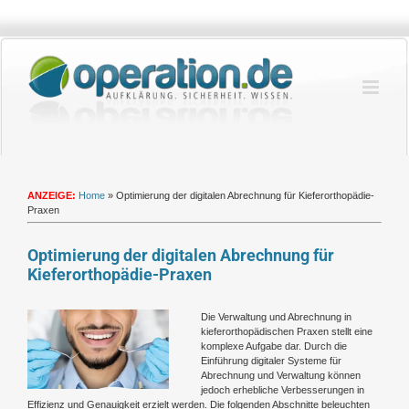
Zum
Inhalt
springen
ANZEIGE:
Home
»
Optimierung der digitalen Abrechnung für Kieferorthopädie-
Praxen
Optimierung der digitalen Abrechnung für
Kieferorthopädie-Praxen
Zeige
Die Verwaltung und Abrechnung in
grösseres
kieferorthopädischen Praxen stellt eine
Bild
komplexe Aufgabe dar. Durch die
Einführung digitaler Systeme für
Abrechnung und Verwaltung können
jedoch erhebliche Verbesserungen in
Effizienz und Genauigkeit erzielt werden. Die folgenden Abschnitte beleuchten