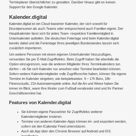
Terminplaner übersichtlicher zu gestalten. Darüber hinaus gibt es keinen
Support für den Google Kalender.
Kalender.digital
Kalender.digital ist ein Cloud-basierter Kalender, der sich sowohl für
Einzelpersonen als auch Teams oder entsprechend auch Familien eignet. Der
Hauptkalender lässt sich für jedes Team- respektive Familienmitglied in
Unterkalender aufteilen. Die deutschen Feiertage sind beim Kalender.digital
bereits dabei und die Ferientage Ihres jeweiligen Bundeslandes lassen sich
zusätzlich importieren.
Um weitere Personen mit einem eigenen Unterkalender hinzuzufügen,
versenden Sie per E-Mail Zugriffslinks. Beim Zugriff haben Sie ebenfalls die
Option einzugrenzen, was die anderen Mitglieder Ihres Terminkalenders tun
dürfen – ob Sie sich Kalender nur ansehen oder Termine bearbeiten können.
Sofern weitere Kalendermitglieder volle Zugriffsrechte haben, können Sie eigene
Termine im Kalender eingeben, wie beispielsweise 9 – 17h Büro, 18h
Fitnessstudio, 21h Automatenspiele online. Auf die Art und Weise haben Sie
immer im Blick, wann Ihre Kinder zum Fußball verabredet sind und Ihr Partner
Geschäftstermine hat.
Features von Kalender.digital
Sie können eigene Passwörter für Zugriffslinks weiterer
Kalendermitglieder kreieren.
Termine von anderen Kalender-Apps können im- und exportiert werden,
sofern sie den iCalendar Feed unterstützen.
Auch als App über den Chrome Browser auf Android und iOS