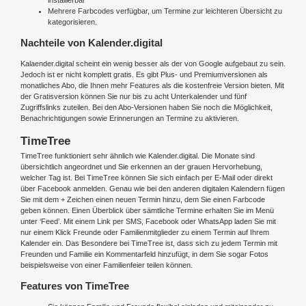
installierbar
Mehrere Farbcodes verfügbar, um Termine zur leichteren Übersicht zu
kategorisieren.
Nachteile von Kalender.digital
Kalaender.digital scheint ein wenig besser als der von Google aufgebaut zu sein.
Jedoch ist er nicht komplett gratis. Es gibt Plus- und Premiumversionen als
monatliches Abo, die Ihnen mehr Features als die kostenfreie Version bieten. Mit
der Gratisversion können Sie nur bis zu acht Unterkalender und fünf
Zugriffslinks zuteilen. Bei den Abo-Versionen haben Sie noch die Möglichkeit,
Benachrichtigungen sowie Erinnerungen an Termine zu aktivieren.
TimeTree
TimeTree funktioniert sehr ähnlich wie Kalender.digital. Die Monate sind
übersichtlich angeordnet und Sie erkennen an der grauen Hervorhebung,
welcher Tag ist. Bei TimeTree können Sie sich einfach per E-Mail oder direkt
über Facebook anmelden. Genau wie bei den anderen digitalen Kalendern fügen
Sie mit dem + Zeichen einen neuen Termin hinzu, dem Sie einen Farbcode
geben können. Einen Überblick über sämtliche Termine erhalten Sie im Menü
unter ‘Feed’. Mit einem Link per SMS, Facebook oder WhatsApp laden Sie mit
nur einem Klick Freunde oder Familienmitglieder zu einem Termin auf Ihrem
Kalender ein. Das Besondere bei TimeTree ist, dass sich zu jedem Termin mit
Freunden und Familie ein Kommentarfeld hinzufügt, in dem Sie sogar Fotos
beispielsweise von einer Familienfeier teilen können.
Features von TimeTree