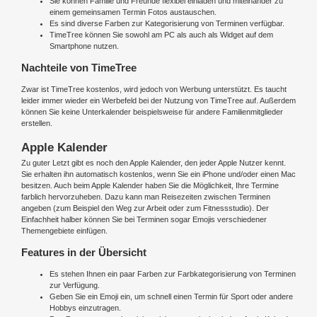
Sie können Familie und Freunde flexibel einladen und miteinander zu
einem gemeinsamen Termin Fotos austauschen.
Es sind diverse Farben zur Kategorisierung von Terminen verfügbar.
TimeTree können Sie sowohl am PC als auch als Widget auf dem
Smartphone nutzen.
Nachteile von TimeTree
Zwar ist TimeTree kostenlos, wird jedoch von Werbung unterstützt. Es taucht
leider immer wieder ein Werbefeld bei der Nutzung von TimeTree auf. Außerdem
können Sie keine Unterkalender beispielsweise für andere Familienmitglieder
erstellen.
Apple Kalender
Zu guter Letzt gibt es noch den Apple Kalender, den jeder Apple Nutzer kennt.
Sie erhalten ihn automatisch kostenlos, wenn Sie ein iPhone und/oder einen Mac
besitzen. Auch beim Apple Kalender haben Sie die Möglichkeit, Ihre Termine
farblich hervorzuheben. Dazu kann man Reisezeiten zwischen Terminen
angeben (zum Beispiel den Weg zur Arbeit oder zum Fitnessstudio). Der
Einfachheit halber können Sie bei Terminen sogar Emojis verschiedener
Themengebiete einfügen.
Features in der Übersicht
Es stehen Ihnen ein paar Farben zur Farbkategorisierung von Terminen
zur Verfügung.
Geben Sie ein Emoji ein, um schnell einen Termin für Sport oder andere
Hobbys einzutragen.