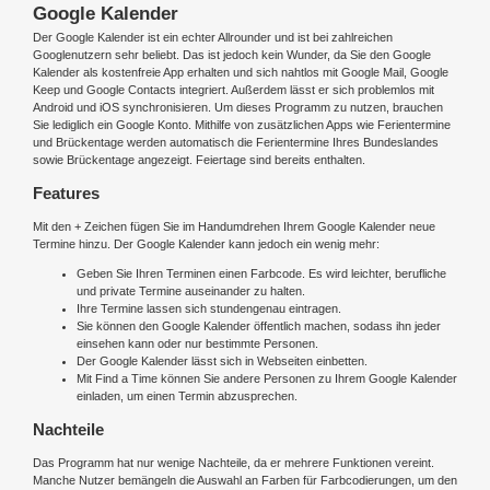
Google Kalender
Der Google Kalender ist ein echter Allrounder und ist bei zahlreichen
Googlenutzern sehr beliebt. Das ist jedoch kein Wunder, da Sie den Google
Kalender als kostenfreie App erhalten und sich nahtlos mit Google Mail, Google
Keep und Google Contacts integriert. Außerdem lässt er sich problemlos mit
Android und iOS synchronisieren. Um dieses Programm zu nutzen, brauchen
Sie lediglich ein Google Konto. Mithilfe von zusätzlichen Apps wie Ferientermine
und Brückentage werden automatisch die Ferientermine Ihres Bundeslandes
sowie Brückentage angezeigt. Feiertage sind bereits enthalten.
Features
Mit den + Zeichen fügen Sie im Handumdrehen Ihrem Google Kalender neue
Termine hinzu. Der Google Kalender kann jedoch ein wenig mehr:
Geben Sie Ihren Terminen einen Farbcode. Es wird leichter, berufliche
und private Termine auseinander zu halten.
Ihre Termine lassen sich stundengenau eintragen.
Sie können den Google Kalender öffentlich machen, sodass ihn jeder
einsehen kann oder nur bestimmte Personen.
Der Google Kalender lässt sich in Webseiten einbetten.
Mit Find a Time können Sie andere Personen zu Ihrem Google Kalender
einladen, um einen Termin abzusprechen.
Nachteile
Das Programm hat nur wenige Nachteile, da er mehrere Funktionen vereint.
Manche Nutzer bemängeln die Auswahl an Farben für Farbcodierungen, um den