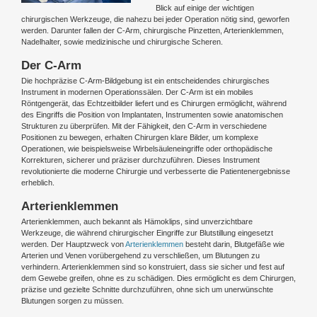
Blick auf einige der wichtigen
chirurgischen Werkzeuge, die nahezu bei jeder Operation nötig sind, geworfen
werden. Darunter fallen der C-Arm, chirurgische Pinzetten, Arterienklemmen,
Nadelhalter, sowie medizinische und chirurgische Scheren.
Der C-Arm
Die hochpräzise C-Arm-Bildgebung ist ein entscheidendes chirurgisches
Instrument in modernen Operationssälen. Der C-Arm ist ein mobiles
Röntgengerät, das Echtzeitbilder liefert und es Chirurgen ermöglicht, während
des Eingriffs die Position von Implantaten, Instrumenten sowie anatomischen
Strukturen zu überprüfen. Mit der Fähigkeit, den C-Arm in verschiedene
Positionen zu bewegen, erhalten Chirurgen klare Bilder, um komplexe
Operationen, wie beispielsweise Wirbelsäuleneingriffe oder orthopädische
Korrekturen, sicherer und präziser durchzuführen. Dieses Instrument
revolutionierte die moderne Chirurgie und verbesserte die Patientenergebnisse
erheblich.
Arterienklemmen
Arterienklemmen, auch bekannt als Hämoklips, sind unverzichtbare
Werkzeuge, die während chirurgischer Eingriffe zur Blutstillung eingesetzt
werden. Der Hauptzweck von
Arterienklemmen
besteht darin, Blutgefäße wie
Arterien und Venen vorübergehend zu verschließen, um Blutungen zu
verhindern. Arterienklemmen sind so konstruiert, dass sie sicher und fest auf
dem Gewebe greifen, ohne es zu schädigen. Dies ermöglicht es dem Chirurgen,
präzise und gezielte Schnitte durchzuführen, ohne sich um unerwünschte
Blutungen sorgen zu müssen.