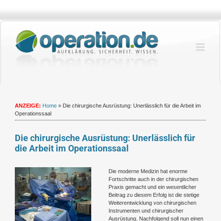
Zum
Inhalt
springen
ANZEIGE:
Home
»
Die chirurgische Ausrüstung: Unerlässlich für die Arbeit im
Operationssaal
Die chirurgische Ausrüstung: Unerlässlich für
die Arbeit im Operationssaal
Zeige
Die moderne Medizin hat enorme
grösseres
Fortschritte auch in der chirurgischen
Bild
Praxis gemacht und ein wesentlicher
Beitrag zu diesem Erfolg ist die stetige
Weiterentwicklung von chirurgischen
Instrumenten und chirurgischer
Ausrüstung. Nachfolgend soll nun einen