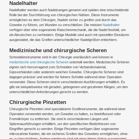
Nadelhalter
Nadelhalter werden auch Nadelzangen genannt und spielen eine entscheidende
Rolle bei der Durchführung von chirurgischen Nähten. Diese Instrumente
ermöglichen es dem Chirurgen, Nadeln sicher zu greifen und durch das
Gewebe zu führen, um Wunden zu verschließen. Die meisten
Nadelhalter
verfügen über eine sogenannte Ratschenmechanik, die die Nadel festhält, um
ein Abrutschen zu verhindern. Einige Modelle sind auch mit speziellen Einsätzen
ausgestattet, die das Greifen unterschiedlicher Nadelgrößen erleichtern.
Medizinische und chirurgische Scheren
Schneideinstrumente sind in der Chirurgie unerlässlich und können in
medizinische und chirurgische Scheren
unterteilt werden. Medizinische Scheren
eignen sich hervorragend zum Schneiden von Verbandsmaterial,
Gipsverbänden oder anderem weichen Gewebe. Chirurgische Scheren sind
dagegen präziser und werden für feinere Schnitte während einer Operation
verwendet. Diese Scheren sind in verschiedenen Ausführungen erhältlich. Es
gibt sie beispielsweise mit geraden, gebogenen und gezahnten Klingen, um den
unterschiedlichen Anforderungen gerecht zu werden.
Chirurgische Pinzetten
Chirurgische Pinzetten sind spezialisierte Greifinstrumente, die während einer
Operation verwendet werden, um Gewebe zu halten, zu beeinflussen oder
Fremdkörper zu entfernen. Sie sind in verschiedenen Längen und
Spitzenausführungen erhältlich, um den spezifischen Bedürfnissen von
Eingriffen gerecht zu werden. Einige Pinzetten verfügen über sogenannte
mikrozahnte Kanten, die ein sicheres Greifen des Gewebes ermöglichen, ohne
es zu beschädigen. Andere wiederum sind mit einer feinen Spitze ausgestattet,