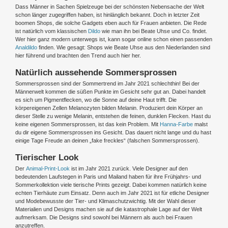
Dass Männer in Sachen Spielzeuge bei der schönsten Nebensache der Welt
schon länger zugegriffen haben, ist hinlänglich bekannt. Doch in letzter Zeit
boomen Shops, die solche Gadgets eben auch für Frauen anbieten. Die Rede
ist natürlich vom klassischen
Dildo
wie man ihn bei Beate Uhse und Co. findet.
Wer hier ganz modern unterwegs ist, kann sogar online schon einen passenden
Analdildo
finden. Wie gesagt: Shops wie Beate Uhse aus den Niederlanden sind
hier führend und brachten den Trend auch hier her.
Natürlich aussehende Sommersprossen
Sommersprossen sind der Sommertrend im Jahr 2021 schlechthin! Bei der
Männerwelt kommen die süßen Punkte im Gesicht sehr gut an. Dabei handelt
es sich um Pigmentflecken, wo die Sonne auf deine Haut trifft. Die
körpereigenen Zellen Melanozyten bilden Melanin. Produziert dein Körper an
dieser Stelle zu wenige Melanin, entstehen die feinen, dunklen Flecken. Hast du
keine eigenen Sommersprossen, ist das kein Problem. Mit
Hanna-Farbe
malst
du dir eigene Sommersprossen ins Gesicht. Das dauert nicht lange und du hast
einige Tage Freude an deinen „fake freckles“ (falschen Sommersprossen).
Tierischer Look
Der
Animal-Print-Look
ist im Jahr 2021 zurück. Viele Designer auf den
bedeutenden Laufstegen in Paris und Mailand haben für ihre Frühjahrs- und
Sommerkollektion viele tierische Prints gezeigt. Dabei kommen natürlich keine
echten Tierhäute zum Einsatz. Denn auch im Jahr 2021 ist für etliche Designer
und Modebewusste der Tier- und Klimaschutzwichtig. Mit der Wahl dieser
Materialien und Designs machen sie auf die katastrophale Lage auf der Welt
aufmerksam. Die Designs sind sowohl bei Männern als auch bei Frauen
anzutreffen.