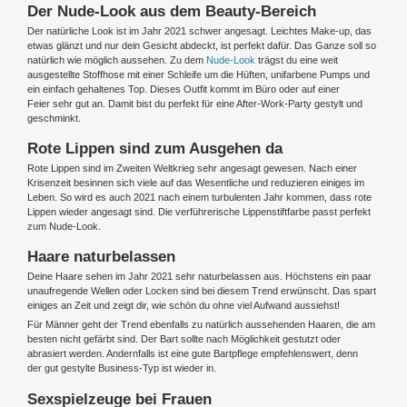
Der Nude-Look aus dem Beauty-Bereich
Der natürliche Look ist im Jahr 2021 schwer angesagt. Leichtes Make-up, das
etwas glänzt und nur dein Gesicht abdeckt, ist perfekt dafür. Das Ganze soll so
natürlich wie möglich aussehen. Zu dem
Nude-Look
trägst du eine weit
ausgestellte Stoffhose mit einer Schleife um die Hüften, unifarbene Pumps und
ein einfach gehaltenes Top. Dieses Outfit kommt im Büro oder auf einer
Feier sehr gut an. Damit bist du perfekt für eine After-Work-Party gestylt und
geschminkt.
Rote Lippen sind zum Ausgehen da
Rote Lippen sind im Zweiten Weltkrieg sehr angesagt gewesen. Nach einer
Krisenzeit besinnen sich viele auf das Wesentliche und reduzieren einiges im
Leben. So wird es auch 2021 nach einem turbulenten Jahr kommen, dass rote
Lippen wieder angesagt sind. Die verführerische Lippenstiftfarbe passt perfekt
zum Nude-Look.
Haare naturbelassen
Deine Haare sehen im Jahr 2021 sehr naturbelassen aus. Höchstens ein paar
unaufregende Wellen oder Locken sind bei diesem Trend erwünscht. Das spart
einiges an Zeit und zeigt dir, wie schön du ohne viel Aufwand aussiehst!
Für Männer geht der Trend ebenfalls zu natürlich aussehenden Haaren, die am
besten nicht gefärbt sind. Der Bart sollte nach Möglichkeit gestutzt oder
abrasiert werden. Andernfalls ist eine gute Bartpflege empfehlenswert, denn
der gut gestylte Business-Typ ist wieder in.
Sexspielzeuge bei Frauen