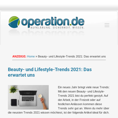
Zum
Inhalt
springen
ANZEIGE:
Home
»
Beauty- und Lifestyle-Trends 2021: Das erwartet uns
Beauty- und Lifestyle-Trends 2021: Das
erwartet uns
Zeige
Ein neues Jahr bringt viele neue Trends:
grösseres
Mit den neuen Beauty- und Lifestyle-
Bild
Trends 2021 bist du perfekt gestylt. Auf
der Arbeit, in der Freizeit oder auf
festlichen Anlässen kommen diese
Trends sehr gut an. Wenn du mehr über
die neusten Trends 2021 wissen möchtest, ist der folgende Artikel ideal für dich.