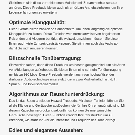
Sie können sich diese verschiedenen Melodien mit Zusammenhalt separat
anhören. Diese Freebuds bieten auch ultra-hörbare Antriebseinheiten, um Ihre
Lebenserfahrungen zu erweitern.
Optimale Klangqualität:
Diese Geräte bieten zahlreiche Soundeffekte, um Ihnen langfristig die optimale
Klangqualität zu bieten. Diese Funktion wird normalerweise von begeisterten
Reisenden und Vloggern benötigt, die weltweit umziehen müssen. Sie bieten
Ihnen auch viele Echtzeit-Lautstärkepegel. Sie stimmen auch das Audio ab,
damit Sie sich amüsieren können.
Blitzschnelle Tonübertragung:
Sie werden sehen, dass diese Freebuds am besten geeignet sind, um alle Arten
von Ablenkungen aufzuheben. Sie bieten Ihnen eine schnelle Tonübertragung
mit bis zu 990 kbps. Diese Freebuds werden auch von hochauflösender
drahtloser Audiotechnologie unterstützt, die in zwei Modi erhältlich ist, d. H.
Sprach- und Bewusstseinsmodus.
Algorithmus zur Rauschunterdrückung:
Das ist das Beste an diesen Huawei Freebuds. Mit dieser Funktion können Sie
all die Klänge und Geräusche auslöschen, die für Ihre Ohren ungünstig sind. Mit
diesem Rauschunterdrückungsalgorithmus können Sie unerwünschte
Geräusche beseitigen. Diese Funktion erreicht Ihre Ohrstruktur, um zu
erkennen, wie stark Ihr Ohr die Intensität und Frequenz des Tons erträgt.
Edles und elegantes Aussehen: