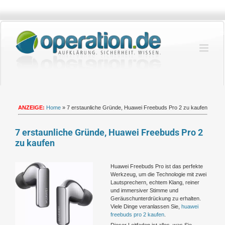
Zum
Inhalt
springen
ANZEIGE:
Home
»
7 erstaunliche Gründe, Huawei Freebuds Pro 2 zu kaufen
7 erstaunliche Gründe, Huawei Freebuds Pro 2
zu kaufen
Zeige
Huawei Freebuds Pro ist das perfekte
grösseres
Werkzeug, um die Technologie mit zwei
Bild
Lautsprechern, echtem Klang, reiner
und immersiver Stimme und
Geräuschunterdrückung zu erhalten.
Viele Dinge veranlassen Sie,
huawei
freebuds pro 2 kaufen
.
Dieser Leitfaden ist alles, was Sie