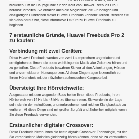
brauchen, um die Hauptgründe für den Kauf von Huawei Freebuds Pro 2
herauszuarbeiten. Sie erhalten auch die Möglichkeit, die Grundlagen und
einzigartigen Funktionen dieser Huawei Freebuds kennenzulernen. Bereiten Sie
sich also darauf vor, diese informative Lektüre zu Huawei Freebuds zu
beginnen.
7 erstaunliche Gründe, Huawei Freebuds Pro 2
zu kaufen:
Verbindung mit zwei Geräten:
Diese Huawei Freebuds werden von zwei Lautsprechern angetrieben und
ermöglichen es Ihnen, die beste wohlklingende Musik aller Zeiten zu hören und
zu genießen. Diese Freebuds bewahren Sie vor all den Ablenkungen, Hürden
und unvermeidbaren Konsequenzen. All diese Dinge tragen letztendlich zu
Ihrem Hörerlebnis mit der nützlichen authentischen Klangnote bei.
Übersteigt Ihre Hörreichweite:
Ausgestattet mit dem wogenden Bass helfen Ihnen diese Freebuds, Ihren
Hörbereich von 14 Hz bis 48 kHz zu überschreiten. Sie werden in der Lage
sein, sich in der melodiösen, ununterbrochenen und reichen Klangkaskade zu
verlieren. All diese Dinge sind mit großer Sorgfalt und Sicherheit möglich, wenn
Sie diese Freebuds verwenden.
Erstaunlicher digitaler Crossover:
Diese Freebuds bieten Ihnen die beste digitale Crossover-Technologie, mit der
Sie verschiedene Melodien gleichzeitig hören können, ohne sie zu vermischen.